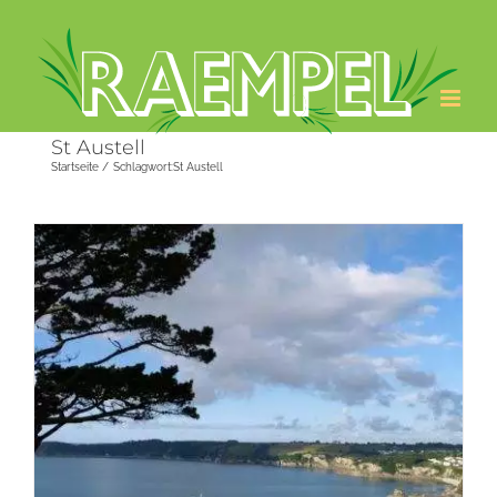
Zum
Inhalt
springen
St Austell
Startseite
Schlagwort:
St Austell