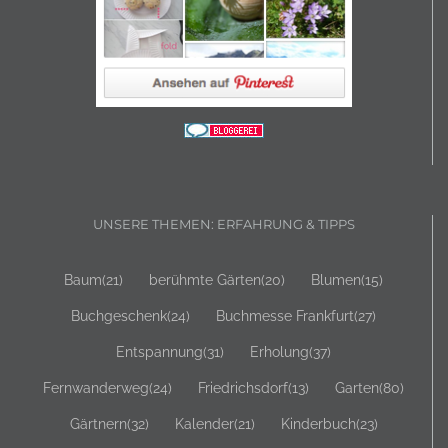
UNSERE THEMEN: ERFAHRUNG & TIPPS
Baum
(21)
berühmte Gärten
(20)
Blumen
(15)
Buchgeschenk
(24)
Buchmesse Frankfurt
(27)
Entspannung
(31)
Erholung
(37)
Fernwanderweg
(24)
Friedrichsdorf
(13)
Garten
(80)
Gärtnern
(32)
Kalender
(21)
Kinderbuch
(23)