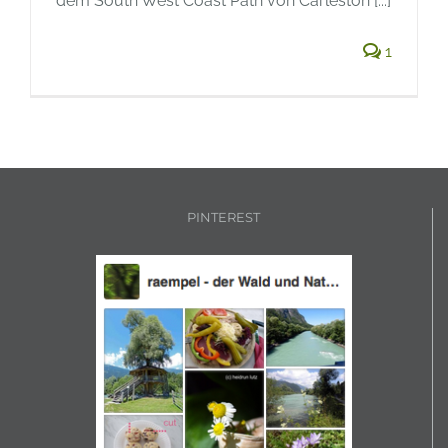
dem South West Coast Path von Carleston [...]
1
PINTEREST