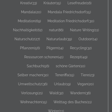
Kreativ
(33)
Kräuter
(15)
Lesefreude
(16)
Mandala
(20)
Mandala Friedrichsdorf
(15)
Meditation
(69)
Meditation Friedrichsdorf
(30)
Nachhaltigkeit
(62)
natur
(86)
Nature Writing
(11)
Naturschutz
(27)
Natururlaub
(39)
Outdoor
(14)
Pflanzen
(56)
Pilgern
(14)
Recycling
(32)
Ressourcen schonen
(41)
Rezept
(49)
Sachbuch
(56)
schöne Gärten
(10)
Selber machen
(30)
Teneriffa
(15)
Tiere
(23)
Umweltschutz
(36)
Urlaub
(19)
Vegan
(20)
Verlosung
(21)
Wald
(32)
Wandern
(36)
Weihnachten
(15)
Welttag des Buches
(11)
Winter
(11)