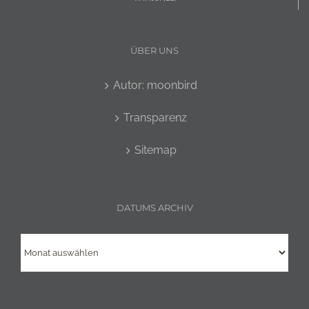
ÜBER UNS
Autor: moonbird
Transparenz
Sitemap
DATUMS ARCHIV
Datums
Archiv