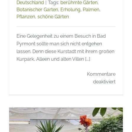
Deutschland
|
Tags:
berühmte Gärten
,
Botanischer Garten
,
Erholung
,
Palmen
,
Pflanzen
,
schöne Gärten
Eine Gelegenheit zu einem Besuch in Bad
Pyrmont sollte man sich nicht entgehen
lassen. Denn diese Kurstadt mit ihrem großen
Kurpark, Alleen und alten Villen [...]
Kommentare
für
deaktiviert
Berühm
Gärten
–
Der
Palmen
von