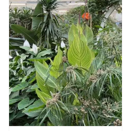
Bad
Pyrmon