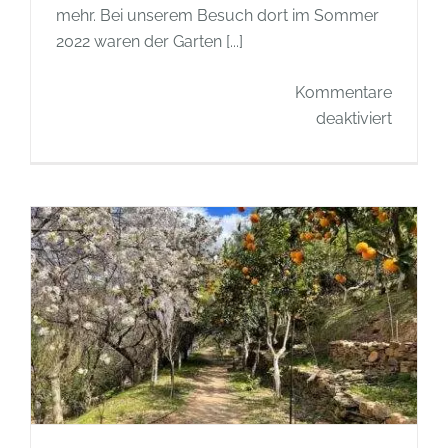
mehr. Bei unserem Besuch dort im Sommer
2022 waren der Garten [...]
Kommentare
für
deaktiviert
Berühm
Gärten
–
Villa
Lieber
und
Garten
am
Wanns