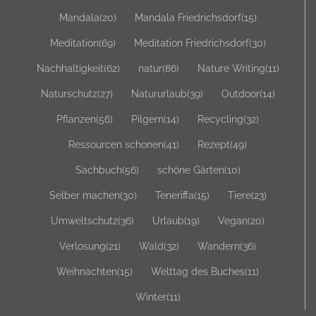
Mandala
(20)
Mandala Friedrichsdorf
(15)
Meditation
(69)
Meditation Friedrichsdorf
(30)
Nachhaltigkeit
(62)
natur
(86)
Nature Writing
(11)
Naturschutz
(27)
Natururlaub
(39)
Outdoor
(14)
Pflanzen
(56)
Pilgern
(14)
Recycling
(32)
Ressourcen schonen
(41)
Rezept
(49)
Sachbuch
(56)
schöne Gärten
(10)
Selber machen
(30)
Teneriffa
(15)
Tiere
(23)
Umweltschutz
(36)
Urlaub
(19)
Vegan
(20)
Verlosung
(21)
Wald
(32)
Wandern
(36)
Weihnachten
(15)
Welttag des Buches
(11)
Winter
(11)