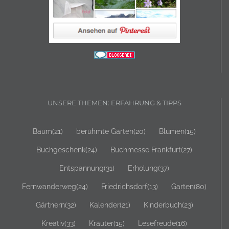
UNSERE THEMEN: ERFAHRUNG & TIPPS
Baum
(21)
berühmte Gärten
(20)
Blumen
(15)
Buchgeschenk
(24)
Buchmesse Frankfurt
(27)
Entspannung
(31)
Erholung
(37)
Fernwanderweg
(24)
Friedrichsdorf
(13)
Garten
(80)
Gärtnern
(32)
Kalender
(21)
Kinderbuch
(23)
Kreativ
(33)
Kräuter
(15)
Lesefreude
(16)