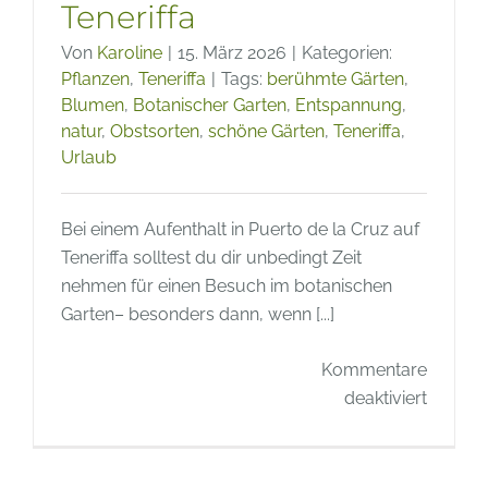
Teneriffa
Von
Karoline
|
15. März 2026
|
Kategorien:
Pflanzen
,
Teneriffa
|
Tags:
berühmte Gärten
,
Blumen
,
Botanischer Garten
,
Entspannung
,
natur
,
Obstsorten
,
schöne Gärten
,
Teneriffa
,
Urlaub
Bei einem Aufenthalt in Puerto de la Cruz auf
Teneriffa solltest du dir unbedingt Zeit
nehmen für einen Besuch im botanischen
Garten– besonders dann, wenn [...]
Kommentare
für
deaktiviert
Berühm
Gärten
–