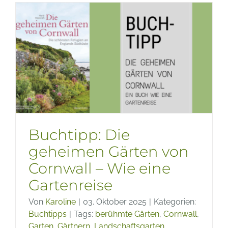
Der
botanis
Garten
von
Puerto
de
la
Cruz
auf
Teneriff
Buchtipp: Die
geheimen Gärten von
Cornwall – Wie eine
Gartenreise
Von
Karoline
|
03. Oktober 2025
|
Kategorien:
Buchtipps
|
Tags:
berühmte Gärten
,
Cornwall
,
Garten
,
Gärtnern
,
Landschaftsgarten
,