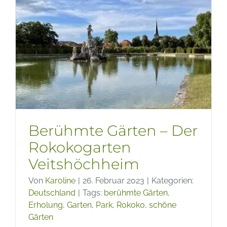
Der
japanis
Garten
Tenjua
in
Kyoto
Berühmte Gärten – Der
Rokokogarten
Veitshöchheim
Von
Karoline
|
26. Februar 2023
|
Kategorien:
Deutschland
|
Tags:
berühmte Gärten
,
Erholung
,
Garten
,
Park
,
Rokoko
,
schöne
Gärten