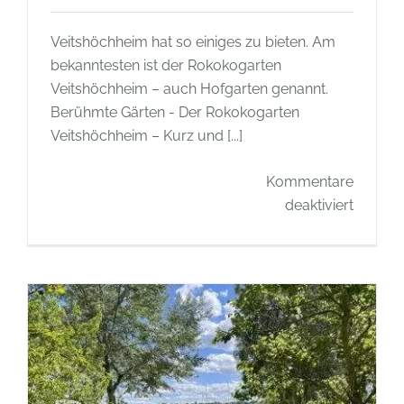
Veitshöchheim hat so einiges zu bieten. Am
bekanntesten ist der Rokokogarten
Veitshöchheim – auch Hofgarten genannt.
Berühmte Gärten - Der Rokokogarten
Veitshöchheim – Kurz und [...]
Kommentare
für
deaktiviert
Berühm
Gärten
–
Der
Rokoko
Veitsh