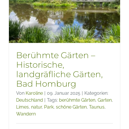
–
Wie
eine
Gartenr
Berühmte Gärten –
Historische,
landgräfliche Gärten,
Bad Homburg
Von
Karoline
|
09. Januar 2025
|
Kategorien:
Deutschland
|
Tags:
berühmte Gärten
,
Garten
,
Limes
,
natur
,
Park
,
schöne Gärten
,
Taunus
,
Wandern