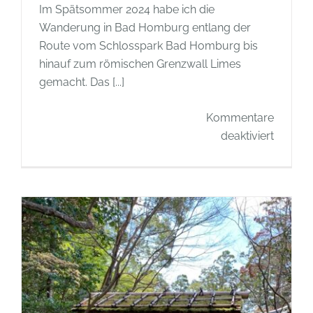
Im Spätsommer 2024 habe ich die
Wanderung in Bad Homburg entlang der
Route vom Schlosspark Bad Homburg bis
hinauf zum römischen Grenzwall Limes
gemacht. Das [...]
Kommentare
für
deaktiviert
Berühm
Gärten
–
Histori
landgrä
Gärten,
Bad
Hombu