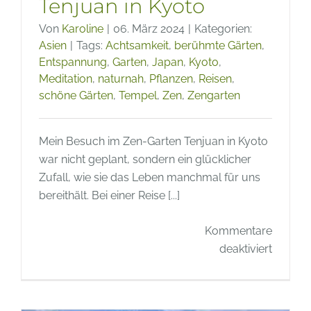
Tenjuan in Kyoto
Von
Karoline
|
06. März 2024
|
Kategorien:
Asien
|
Tags:
Achtsamkeit
,
berühmte Gärten
,
Entspannung
,
Garten
,
Japan
,
Kyoto
,
Meditation
,
naturnah
,
Pflanzen
,
Reisen
,
schöne Gärten
,
Tempel
,
Zen
,
Zengarten
Mein Besuch im Zen-Garten Tenjuan in Kyoto
war nicht geplant, sondern ein glücklicher
Zufall, wie sie das Leben manchmal für uns
bereithält. Bei einer Reise [...]
Kommentare
für
deaktiviert
Berühm
Gärten
–