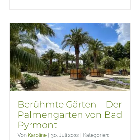
Berühm
Gärten
–
Der
Botani
Garten
von
Kreta
Berühmte Gärten – Der
Palmengarten von Bad
Pyrmont
Von
Karoline
|
30. Juli 2022
|
Kategorien: