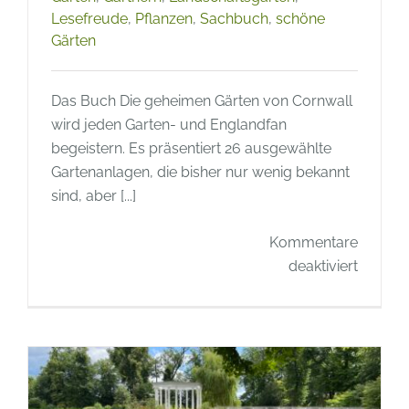
Lesefreude
,
Pflanzen
,
Sachbuch
,
schöne
Gärten
Das Buch Die geheimen Gärten von Cornwall
wird jeden Garten- und Englandfan
begeistern. Es präsentiert 26 ausgewählte
Gartenanlagen, die bisher nur wenig bekannt
sind, aber [...]
Kommentare
für
deaktiviert
Buchtip
Die
geheim
Gärten
von
Cornwa