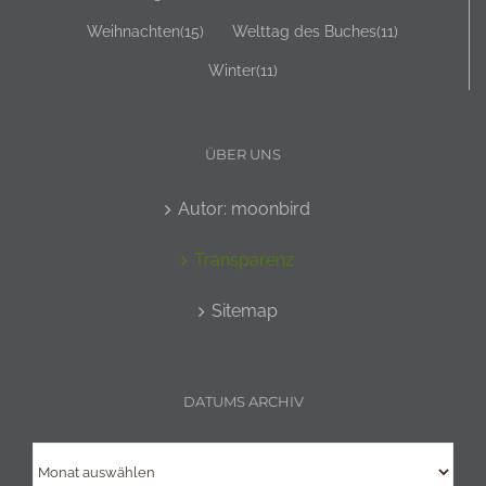
Weihnachten
(15)
Welttag des Buches
(11)
Winter
(11)
ÜBER UNS
Autor: moonbird
Transparenz
Sitemap
DATUMS ARCHIV
Datums
Archiv