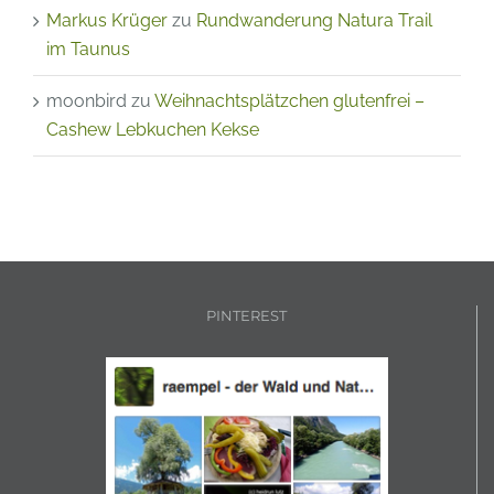
Markus Krüger
zu
Rundwanderung Natura Trail
im Taunus
moonbird
zu
Weihnachtsplätzchen glutenfrei –
Cashew Lebkuchen Kekse
PINTEREST