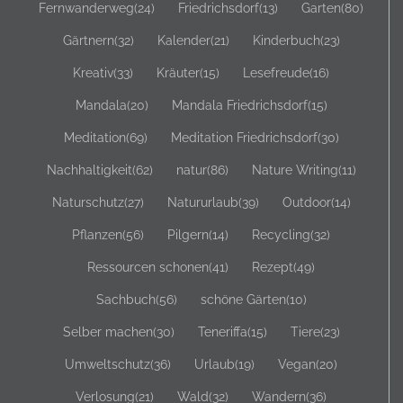
Fernwanderweg
(24)
Friedrichsdorf
(13)
Garten
(80)
Gärtnern
(32)
Kalender
(21)
Kinderbuch
(23)
Kreativ
(33)
Kräuter
(15)
Lesefreude
(16)
Mandala
(20)
Mandala Friedrichsdorf
(15)
Meditation
(69)
Meditation Friedrichsdorf
(30)
Nachhaltigkeit
(62)
natur
(86)
Nature Writing
(11)
Naturschutz
(27)
Natururlaub
(39)
Outdoor
(14)
Pflanzen
(56)
Pilgern
(14)
Recycling
(32)
Ressourcen schonen
(41)
Rezept
(49)
Sachbuch
(56)
schöne Gärten
(10)
Selber machen
(30)
Teneriffa
(15)
Tiere
(23)
Umweltschutz
(36)
Urlaub
(19)
Vegan
(20)
Verlosung
(21)
Wald
(32)
Wandern
(36)