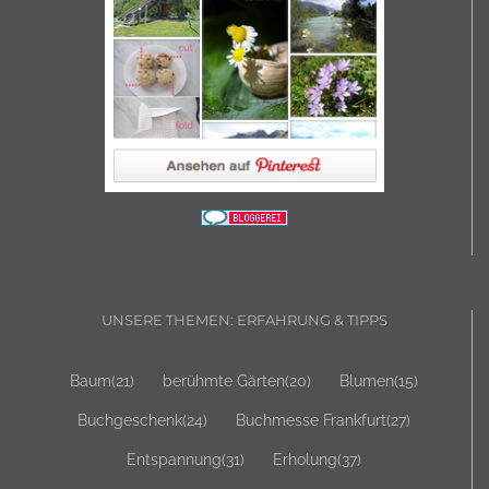
UNSERE THEMEN: ERFAHRUNG & TIPPS
Baum
(21)
berühmte Gärten
(20)
Blumen
(15)
Buchgeschenk
(24)
Buchmesse Frankfurt
(27)
Entspannung
(31)
Erholung
(37)