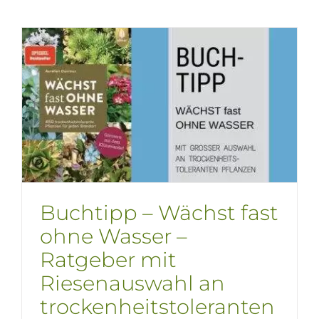
Buchm
2023
–
Gastlan
Slowen
Buchtipp – Wächst fast
ohne Wasser –
Ratgeber mit
Riesenauswahl an
trockenheitstoleranten