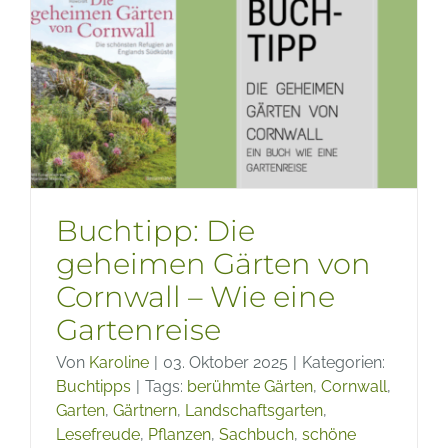
Gibt’s
nicht
Buchtipp: Die
geheimen Gärten von
Cornwall – Wie eine
Gartenreise
Von
Karoline
|
03. Oktober 2025
|
Kategorien:
Buchtipps
|
Tags:
berühmte Gärten
,
Cornwall
,
Garten
,
Gärtnern
,
Landschaftsgarten
,
Lesefreude
,
Pflanzen
,
Sachbuch
,
schöne