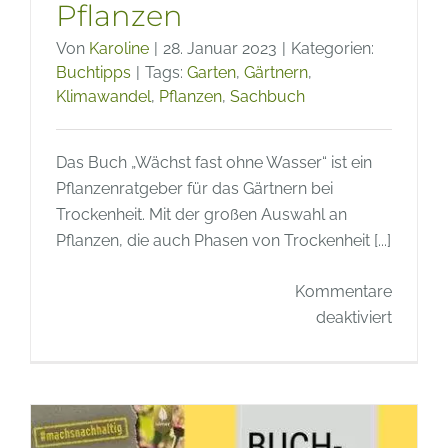
Pflanzen
Von
Karoline
|
28. Januar 2023
|
Kategorien:
Buchtipps
|
Tags:
Garten
,
Gärtnern
,
Klimawandel
,
Pflanzen
,
Sachbuch
Das Buch „Wächst fast ohne Wasser“ ist ein
Pflanzenratgeber für das Gärtnern bei
Trockenheit. Mit der großen Auswahl an
Pflanzen, die auch Phasen von Trockenheit [...]
Kommentare
für
deaktiviert
Buchti
–
Wächst
fast
ohne