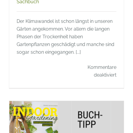
Sachbuch
Der Klimawandel ist schon längst in unseren
Gärten angekommen. Vor allem die langen
Phasen der Trockenheit haben
Gartenpflanzen geschädigt und manche sind
sogar schon eingegangen. [...]
Kommentare
für
deaktiviert
Buchti
–
Garten
ohne
Giessen
Gärtner
mit