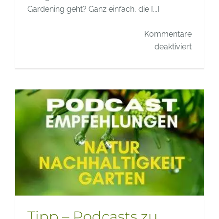
Gardening geht? Ganz einfach, die [...]
Kommentare
für
deaktiviert
Buchti
–
Indoor
Gardeni
das
ganze
Jahr
gärtner
Tipp – Podcasts zu