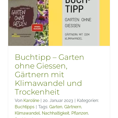
Wasser
–
Ratgeb
mit
Riesen
an
trocken
Pflanze
Buchtipp – Garten
ohne Giessen,
Gärtnern mit
Klimawandel und
Trockenheit
Von
Karoline
|
20. Januar 2023
|
Kategorien:
Buchtipps
|
Tags:
Garten
,
Gärtnern
,
Klimawandel
,
Nachhaltigkeit
,
Pflanzen
,