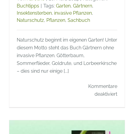
Buchtipps
|
Tags:
Garten
,
Gärtnern
,
Insektensterben
,
invasive Pflanzen
,
Naturschutz
,
Pflanzen
,
Sachbuch
Naturschutz beginnt im eigenen Garten! Unter
diesem Motto steht das Buch Gärtnern ohne
invasive Pflanzen. Götterbaum,
Sommerflieder, Goldrute, und Lorbeerkirsche
– dies sind nur einige [...]
Kommentare
für
deaktiviert
Buchti
–
GÄRTN
OHNE
INVASI