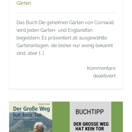
Gärten
Das Buch Die geheimen Gärten von Cornwall
wird jeden Garten- und Englandfan
begeistern. Es präsentiert 26 ausgewählte
Gartenanlagen, die bisher nur wenig bekannt
sind, aber [...]
Kommentare
für
deaktiviert
Buchtip
Die
geheim
Gärten
von
Cornwa
–