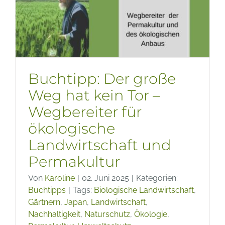
Wie
eine
Gartenr
Buchtipp: Der große
Weg hat kein Tor –
Wegbereiter für
ökologische
Landwirtschaft und
Permakultur
Von
Karoline
|
02. Juni 2025
|
Kategorien:
Buchtipps
|
Tags:
Biologische Landwirtschaft
,
Gärtnern
,
Japan
,
Landwirtschaft
,
Nachhaltigkeit
,
Naturschutz
,
Ökologie
,