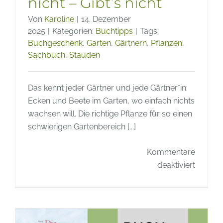
nicht – Gibt’s nicht
Von
Karoline
|
14. Dezember
2025
|
Kategorien:
Buchtipps
|
Tags:
Buchgeschenk
,
Garten
,
Gärtnern
,
Pflanzen
,
Sachbuch
,
Stauden
Das kennt jeder Gärtner und jede Gärtner*in:
Ecken und Beete im Garten, wo einfach nichts
wachsen will. Die richtige Pflanze für so einen
schwierigen Gartenbereich [...]
Kommentare
für
deaktiviert
Buchtip
Wächst
nicht
–