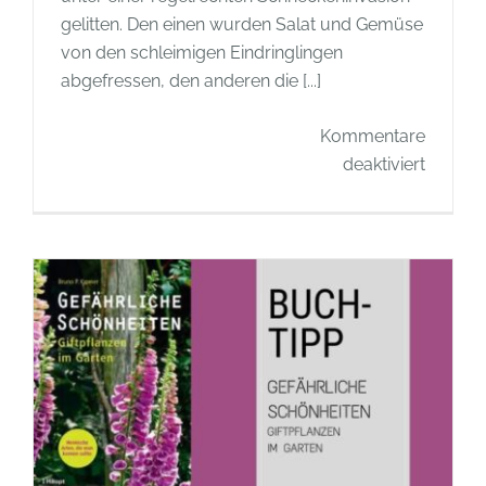
gelitten. Den einen wurden Salat und Gemüse
von den schleimigen Eindringlingen
abgefressen, den anderen die [...]
Kommentare
für
deaktiviert
Buchti
–
Schnec
Wie
wir
die
Schnec
loswer