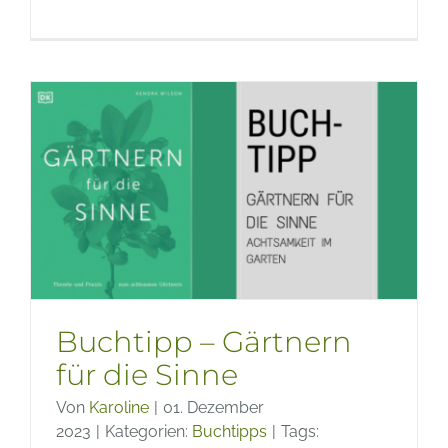
Buchti
–
Gefährl
Schönhe
Giftpfl
im
Garten
Buchtipp – Gärtnern
für die Sinne
Von
Karoline
|
01. Dezember
2023
|
Kategorien:
Buchtipps
|
Tags: