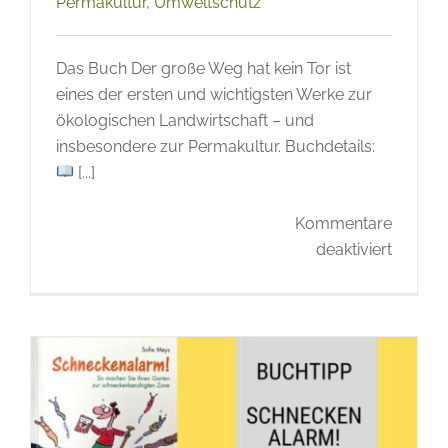
Permakultur
,
Umweltschutz
Das Buch Der große Weg hat kein Tor ist
eines der ersten und wichtigsten Werke zur
ökologischen Landwirtschaft – und
insbesondere zur Permakultur. Buchdetails:
[...]
Kommentare
für
deaktiviert
Buchtip
Der
große
Weg
hat
kein
Tor