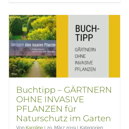
–
Podcas
zu
Natur,
Nachhal
und
Garten
Buchtipp – GÄRTNERN
OHNE INVASIVE
PFLANZEN für
Naturschutz im Garten
Von
Karoline
|
20. März 2019
|
Kategorien: