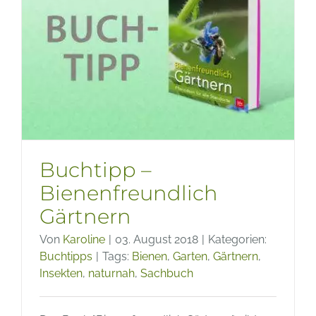
PFLAN
für
Naturs
im
Garten
Buchtipp –
Bienenfreundlich
Gärtnern
Von
Karoline
|
03. August 2018
|
Kategorien:
Buchtipps
|
Tags:
Bienen
,
Garten
,
Gärtnern
,
Insekten
,
naturnah
,
Sachbuch