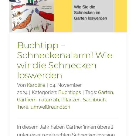
–
Wegber
für
ökolog
Landwir
und
Buchtipp –
Permak
Schneckenalarm! Wie
wir die Schnecken
loswerden
Von
Karoline
|
04. November
2024
|
Kategorien:
Buchtipps
|
Tags:
Garten
,
Gärtnern
,
naturnah
,
Pflanzen
,
Sachbuch
,
Tiere
,
umweltfreundlich
In diesem Jahr haben Gärtner*innen überall
unter einer regelrechten Schneckeninvasion