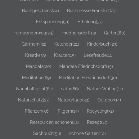
Buchgeschenk
(24)
Buchmesse Frankfurt
(27)
Entspannung
(31)
Erholung
(37)
Fernwanderweg
(24)
Friedrichsdorf
(13)
Garten
(80)
Gärtnern
(32)
Kalender
(21)
Kinderbuch
(23)
Kreativ
(33)
Kräuter
(15)
Lesefreude
(16)
Mandala
(20)
Mandala Friedrichsdorf
(15)
Meditation
(69)
Meditation Friedrichsdorf
(30)
Nachhaltigkeit
(62)
natur
(86)
Nature Writing
(11)
Naturschutz
(27)
Natururlaub
(39)
Outdoor
(14)
Pflanzen
(56)
Pilgern
(14)
Recycling
(32)
Ressourcen schonen
(41)
Rezept
(49)
Sachbuch
(56)
schöne Gärten
(10)