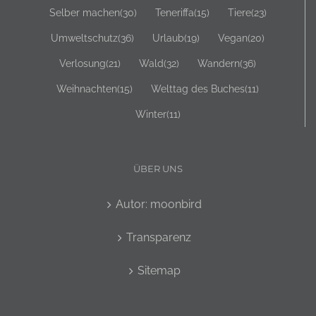
Selber machen
(30)
Teneriffa
(15)
Tiere
(23)
Umweltschutz
(36)
Urlaub
(19)
Vegan
(20)
Verlosung
(21)
Wald
(32)
Wandern
(36)
Weihnachten
(15)
Welttag des Buches
(11)
Winter
(11)
ÜBER UNS
Autor: moonbird
Transparenz
Sitemap