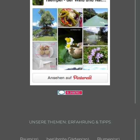
UNSERE THEMEN: ERFAHRUNG & TIPPS
Baum
(21)
berühmte Gärten
(20)
Blumen
(15)