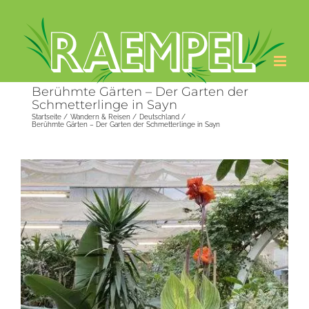
Zum
Inhalt
springen
Berühmte Gärten – Der Garten der
Schmetterlinge in Sayn
Startseite
Wandern & Reisen
Deutschland
Berühmte Gärten – Der Garten der Schmetterlinge in Sayn
Zeige
grösseres
Bild