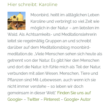
–
Hier schreibt:
Karoline
Der
Moonbird, heißt im alltäglichen Leben
Garten
Karoline und verbringt so viel Zeit wie
der
möglich in der Natur – am liebsten im
Schmetterlinge
Wald. Als Achtsamkeits- und Meditationslehrerin
in
leitet sie regelmäßig Gruppen an und schreibt
Sayn
darüber auf dem Meditationsblog moonbird-
meditation.de. „Viele Menschen sehen sich heute als
getrennt von der Natur. Es gibt hier den Menschen
und dort die Natur. Ich fühle mich als Teil der Natur,
verbunden mit allen Wesen. Menschen, Tiere und
Pflanzen sind Mit-Lebewesen, auch wenn ich sie
nicht immer verstehe – so leben wir doch
gemeinsam in dieser Welt.“
Finden Sie uns auf
Google+
–
Twitter
–
Pinterest
–
Google+ Autor