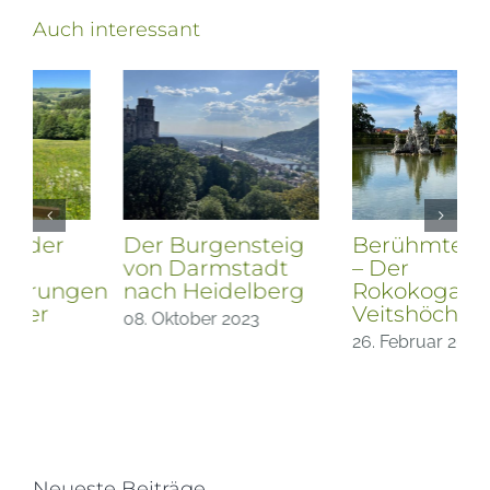
Auch interessant
Der Burgensteig
Berühmte Gärten
von Darmstadt
– Der
en
nach Heidelberg
Rokokogarten
Veitshöchheim
08. Oktober 2023
26. Februar 2023
Neueste Beiträge