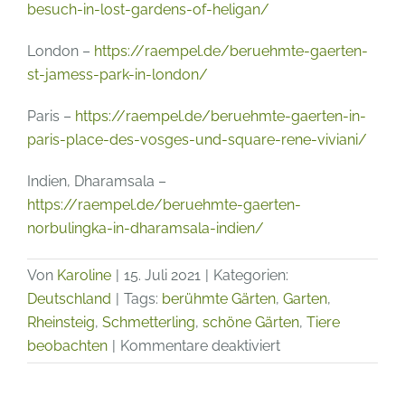
besuch-in-lost-gardens-of-heligan/
London –
https://raempel.de/beruehmte-gaerten-
st-jamess-park-in-london/
Paris –
https://raempel.de/beruehmte-gaerten-in-
paris-place-des-vosges-und-square-rene-viviani/
Indien, Dharamsala –
https://raempel.de/beruehmte-gaerten-
norbulingka-in-dharamsala-indien/
Von
Karoline
|
15. Juli 2021
|
Kategorien:
Deutschland
|
Tags:
berühmte Gärten
,
Garten
,
Rheinsteig
,
Schmetterling
,
schöne Gärten
,
Tiere
für
beobachten
|
Kommentare deaktiviert
Berühmte
Gärten