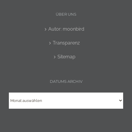
ÜBER UNS
Autor: moonbird
Transparenz
Sitemap
DATUMS ARCHIV
Datums
Archiv