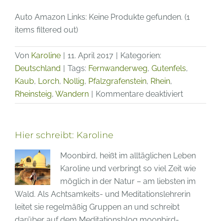
Auto Amazon Links: Keine Produkte gefunden. (1
items filtered out)
Von
Karoline
|
11. April 2017
|
Kategorien:
Deutschland
|
Tags:
Fernwanderweg
,
Gutenfels
,
Kaub
,
Lorch
,
Nollig
,
Pfalzgrafenstein
,
Rhein
,
für
Rheinsteig
,
Wandern
|
Kommentare deaktiviert
Rheinsteig
Etappe
6
Hier schreibt:
Karoline
von
Moonbird, heißt im alltäglichen Leben
Lorch
Karoline und verbringt so viel Zeit wie
nach
möglich in der Natur – am liebsten im
Kaub
Wald. Als Achtsamkeits- und Meditationslehrerin
leitet sie regelmäßig Gruppen an und schreibt
darüber auf dem Meditationsblog moonbird-