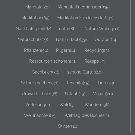
Mandala
(20)
Mandala Friedrichsdorf
(15)
Meditation
(69)
Meditation Friedrichsdorf
(30)
Nachhaltigkeit
(62)
natur
(86)
Nature Writing
(11)
Naturschutz
(27)
Natururlaub
(39)
Outdoor
(14)
Pflanzen
(56)
Pilgern
(14)
Recycling
(32)
Ressourcen schonen
(41)
Rezept
(49)
Sachbuch
(56)
schöne Gärten
(10)
Selber machen
(30)
Teneriffa
(15)
Tiere
(23)
Umweltschutz
(36)
Urlaub
(19)
Vegan
(20)
Verlosung
(21)
Wald
(32)
Wandern
(36)
Weihnachten
(15)
Welttag des Buches
(11)
Winter
(11)