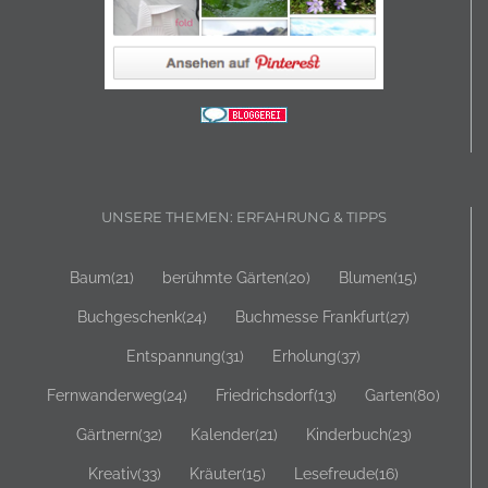
UNSERE THEMEN: ERFAHRUNG & TIPPS
Baum
(21)
berühmte Gärten
(20)
Blumen
(15)
Buchgeschenk
(24)
Buchmesse Frankfurt
(27)
Entspannung
(31)
Erholung
(37)
Fernwanderweg
(24)
Friedrichsdorf
(13)
Garten
(80)
Gärtnern
(32)
Kalender
(21)
Kinderbuch
(23)
Kreativ
(33)
Kräuter
(15)
Lesefreude
(16)