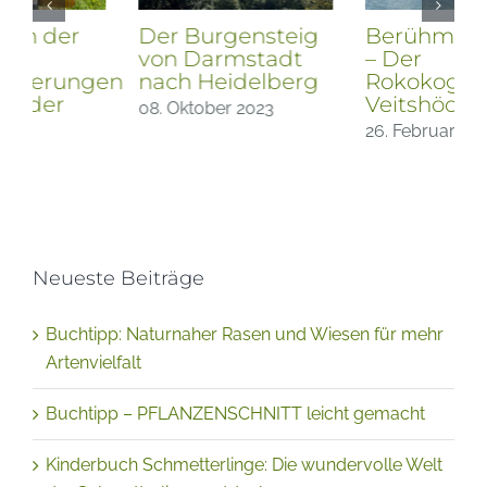
Der Burgensteig
Berühmte Gärten
von Darmstadt
– Der
en
nach Heidelberg
Rokokogarten
Veitshöchheim
08. Oktober 2023
26. Februar 2023
Neueste Beiträge
Buchtipp: Naturnaher Rasen und Wiesen für mehr
Artenvielfalt
Buchtipp – PFLANZENSCHNITT leicht gemacht
Kinderbuch Schmetterlinge: Die wundervolle Welt
der Schmetterlinge entdecken