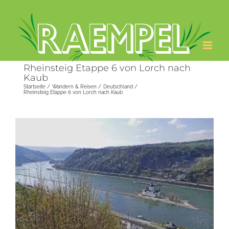
Zum
Inhalt
springen
Rheinsteig Etappe 6 von Lorch nach
Kaub
Startseite
Wandern & Reisen
Deutschland
Rheinsteig Etappe 6 von Lorch nach Kaub
Zeige
grösseres
Bild