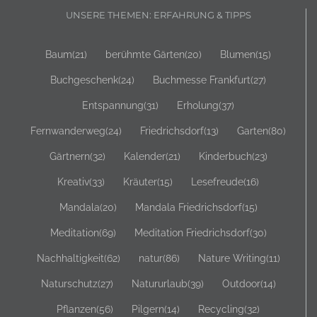
UNSERE THEMEN: ERFAHRUNG & TIPPS
Baum
(21)
berühmte Gärten
(20)
Blumen
(15)
Buchgeschenk
(24)
Buchmesse Frankfurt
(27)
Entspannung
(31)
Erholung
(37)
Fernwanderweg
(24)
Friedrichsdorf
(13)
Garten
(80)
Gärtnern
(32)
Kalender
(21)
Kinderbuch
(23)
Kreativ
(33)
Kräuter
(15)
Lesefreude
(16)
Mandala
(20)
Mandala Friedrichsdorf
(15)
Meditation
(69)
Meditation Friedrichsdorf
(30)
Nachhaltigkeit
(62)
natur
(86)
Nature Writing
(11)
Naturschutz
(27)
Natururlaub
(39)
Outdoor
(14)
Pflanzen
(56)
Pilgern
(14)
Recycling
(32)