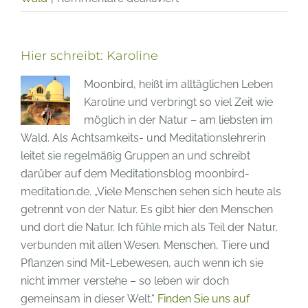
Ein
Besuch
im
Hier schreibt:
Karoline
Nepal-
Moonbird, heißt im alltäglichen Leben
Himalaya-
Karoline und verbringt so viel Zeit wie
Pavillon
möglich in der Natur – am liebsten im
in
Wald. Als Achtsamkeits- und Meditationslehrerin
Wiesent
leitet sie regelmäßig Gruppen an und schreibt
darüber auf dem Meditationsblog moonbird-
meditation.de. „Viele Menschen sehen sich heute als
getrennt von der Natur. Es gibt hier den Menschen
und dort die Natur. Ich fühle mich als Teil der Natur,
verbunden mit allen Wesen. Menschen, Tiere und
Pflanzen sind Mit-Lebewesen, auch wenn ich sie
nicht immer verstehe – so leben wir doch
gemeinsam in dieser Welt.“
Finden Sie uns auf