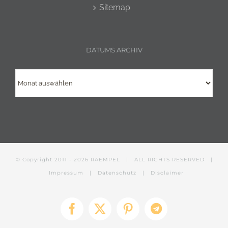
Sitemap
DATUMS ARCHIV
Datums
Archiv
© Copyright 2011 -
2026
RAEMPEL
| ALL RIGHTS RESERVED |
Impressum
|
Datenschutz
|
Disclaimer
Facebook
X
Pinterest
Telegram