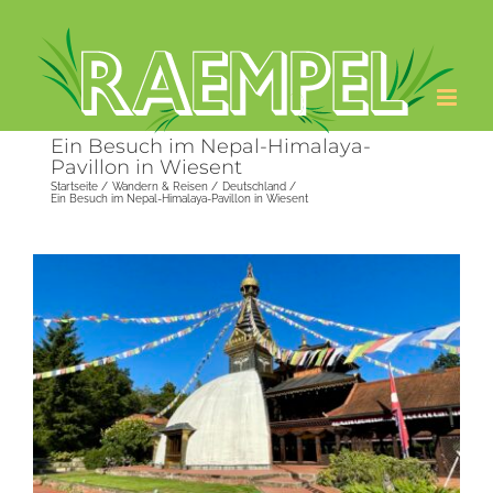
Zum
Inhalt
springen
Ein Besuch im Nepal-Himalaya-
Pavillon in Wiesent
Startseite
Wandern & Reisen
Deutschland
Ein Besuch im Nepal-Himalaya-Pavillon in Wiesent
Zeige
grösseres
Bild