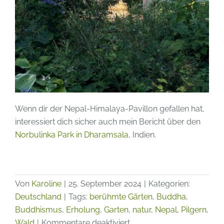
Wenn dir der Nepal-Himalaya-Pavillon gefallen hat,
interessiert dich sicher auch mein Bericht über den
Norbulinka Park in Dharamsala
, Indien.
Von
Karoline
|
25. September 2024
|
Kategorien:
Deutschland
|
Tags:
berühmte Gärten
,
Buddha
,
Buddhismus
,
Erholung
,
Garten
,
natur
,
Nepal
,
Pilgern
,
für
Wald
|
Kommentare deaktiviert