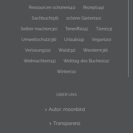
Ressourcen schonen
(41)
Rezept
(49)
Sachbuch
(56)
schöne Gärten
(10)
Selber machen
(30)
Teneriffa
(15)
Tiere
(23)
Umweltschutz
(36)
Urlaub
(19)
Vegan
(20)
Verlosung
(21)
Wald
(32)
Wandern
(36)
Weihnachten
(15)
Welttag des Buches
(11)
Winter
(11)
ÜBER UNS
Autor: moonbird
Transparenz