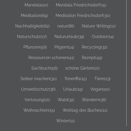
Mandala
(20)
Mandala Friedrichsdorf
(15)
Meditation
(69)
Meditation Friedrichsdorf
(30)
Nachhaltigkeit
(62)
natur
(86)
Nature Writing
(11)
Naturschutz
(27)
Natururlaub
(39)
Outdoor
(14)
Pflanzen
(56)
Pilgern
(14)
Recycling
(32)
Ressourcen schonen
(41)
Rezept
(49)
Sachbuch
(56)
schöne Gärten
(10)
Selber machen
(30)
Teneriffa
(15)
Tiere
(23)
Umweltschutz
(36)
Urlaub
(19)
Vegan
(20)
Verlosung
(21)
Wald
(32)
Wandern
(36)
Weihnachten
(15)
Welttag des Buches
(11)
Winter
(11)