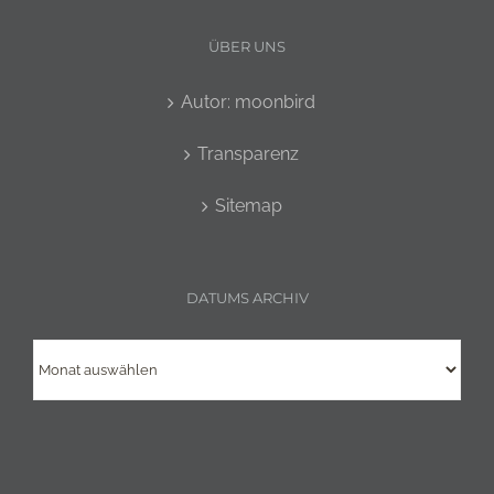
ÜBER UNS
Autor: moonbird
Transparenz
Sitemap
DATUMS ARCHIV
Datums
Archiv