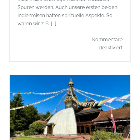
Spuren werden. Auch unsere ersten beiden
Indienreisen hatten spirituelle Aspekte. So
waren wir z. B. [...]
Kommentare
für
deaktiviert
Eine
buddhis
Pilgerre
in
Indien
und
Nepal