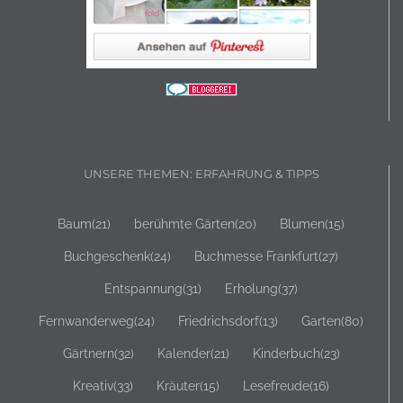
UNSERE THEMEN: ERFAHRUNG & TIPPS
Baum
(21)
berühmte Gärten
(20)
Blumen
(15)
Buchgeschenk
(24)
Buchmesse Frankfurt
(27)
Entspannung
(31)
Erholung
(37)
Fernwanderweg
(24)
Friedrichsdorf
(13)
Garten
(80)
Gärtnern
(32)
Kalender
(21)
Kinderbuch
(23)
Kreativ
(33)
Kräuter
(15)
Lesefreude
(16)