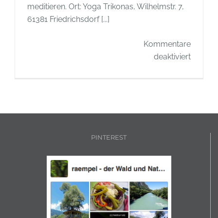
meditieren. Ort: Yoga Trikonas, Wilhelmstr. 7,
61381 Friedrichsdorf [...]
Kommentare
für
deaktiviert
Meditat
in
Friedri
am
Samsta
20.09.2
PINTEREST