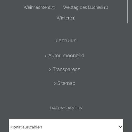
Weihnachten
(15)
Welttag des Buches
(11)
Winter
(11)
ÜBER UNS
Autor: moonbird
Transparenz
Sitemap
DATUMS ARCHIV
Datums
Archiv