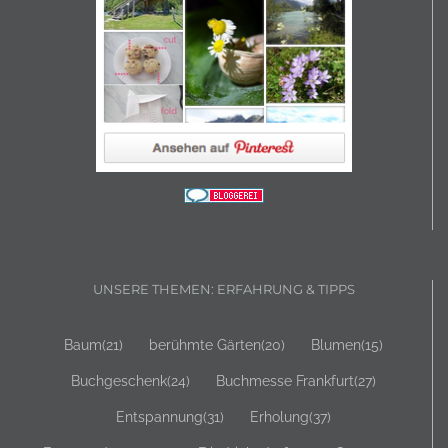
UNSERE THEMEN: ERFAHRUNG & TIPPS
Baum
(21)
berühmte Gärten
(20)
Blumen
(15)
Buchgeschenk
(24)
Buchmesse Frankfurt
(27)
Entspannung
(31)
Erholung
(37)