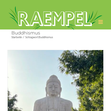
Zum
Inhalt
springen
Buddhismus
Startseite
Schlagwort:
Buddhismus