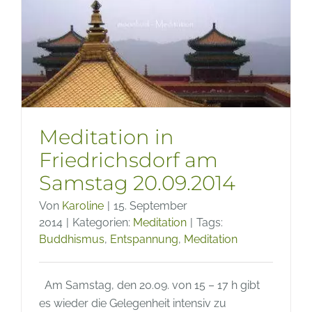
glückli
Momen
Meditation in
Friedrichsdorf am
Samstag 20.09.2014
Von
Karoline
|
15. September
2014
|
Kategorien:
Meditation
|
Tags:
Buddhismus
,
Entspannung
,
Meditation
Am Samstag, den 20.09. von 15 – 17 h gibt
es wieder die Gelegenheit intensiv zu