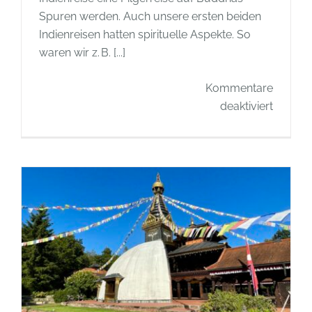
Spuren werden. Auch unsere ersten beiden
Indienreisen hatten spirituelle Aspekte. So
waren wir z. B. [...]
Kommentare
für
deaktiviert
Eine
buddhis
Pilgerre
in
Indien
und
Nepal