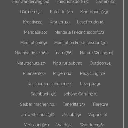
Fernwanderweg
(24)
Friedrichsdorf
(13)
Garten
(80)
Gärtnern
(32)
Kalender
(21)
Kinderbuch
(23)
Kreativ
(33)
Kräuter
(15)
Lesefreude
(16)
Mandala
(20)
Mandala Friedrichsdorf
(15)
Meditation
(69)
Meditation Friedrichsdorf
(30)
Nachhaltigkeit
(62)
natur
(86)
Nature Writing
(11)
Naturschutz
(27)
Natururlaub
(39)
Outdoor
(14)
Pflanzen
(56)
Pilgern
(14)
Recycling
(32)
Ressourcen schonen
(41)
Rezept
(49)
Sachbuch
(56)
schöne Gärten
(10)
Selber machen
(30)
Teneriffa
(15)
Tiere
(23)
Umweltschutz
(36)
Urlaub
(19)
Vegan
(20)
Verlosung
(21)
Wald
(32)
Wandern
(36)