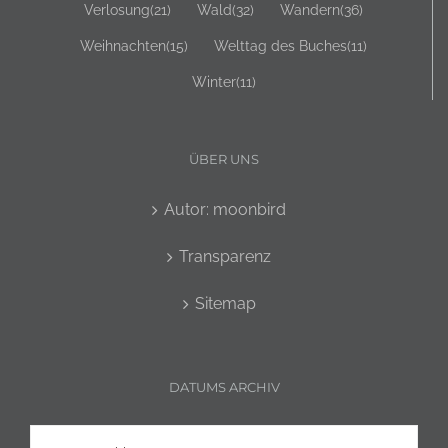
Verlosung
(21)
Wald
(32)
Wandern
(36)
Weihnachten
(15)
Welttag des Buches
(11)
Winter
(11)
ÜBER UNS
Autor: moonbird
Transparenz
Sitemap
DATUMS ARCHIV
Datums