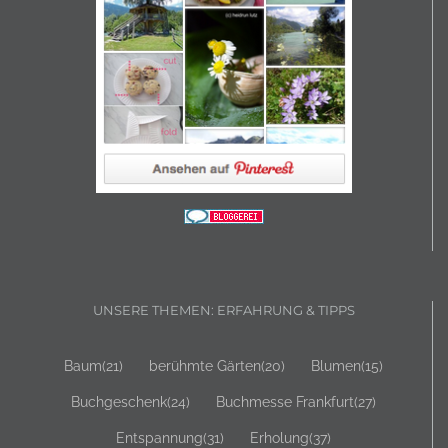
UNSERE THEMEN: ERFAHRUNG & TIPPS
Baum
(21)
berühmte Gärten
(20)
Blumen
(15)
Buchgeschenk
(24)
Buchmesse Frankfurt
(27)
Entspannung
(31)
Erholung
(37)