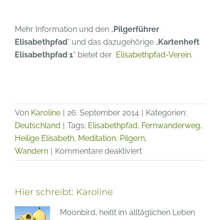
Mehr Information und den „
Pilgerführer
Elisabethpfad
“ und das dazugehörige „
Kartenheft
Elisabethpfad 1
“ bietet der
Elisabethpfad-Verein
.
Von
Karoline
|
26. September 2014
|
Kategorien:
Deutschland
|
Tags:
Elisabethpfad
,
Fernwanderweg
,
Heilige Elisabeth
,
Meditation
,
Pilgern
,
für
Wandern
|
Kommentare deaktiviert
Pilgern
Elisabethpfad
–
Hier schreibt:
Karoline
Etappe
Moonbird, heißt im alltäglichen Leben
1