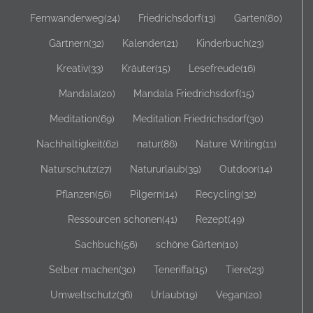
Fernwanderweg
(24)
Friedrichsdorf
(13)
Garten
(80)
Gärtnern
(32)
Kalender
(21)
Kinderbuch
(23)
Kreativ
(33)
Kräuter
(15)
Lesefreude
(16)
Mandala
(20)
Mandala Friedrichsdorf
(15)
Meditation
(69)
Meditation Friedrichsdorf
(30)
Nachhaltigkeit
(62)
natur
(86)
Nature Writing
(11)
Naturschutz
(27)
Natururlaub
(39)
Outdoor
(14)
Pflanzen
(56)
Pilgern
(14)
Recycling
(32)
Ressourcen schonen
(41)
Rezept
(49)
Sachbuch
(56)
schöne Gärten
(10)
Selber machen
(30)
Teneriffa
(15)
Tiere
(23)
Umweltschutz
(36)
Urlaub
(19)
Vegan
(20)