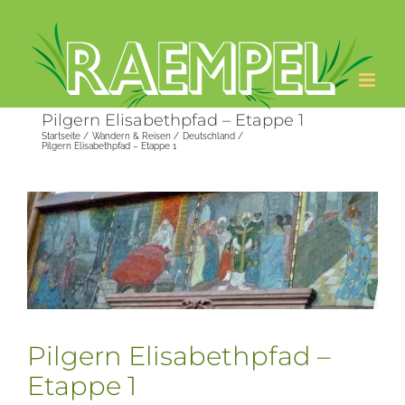
Zum
Inhalt
springen
Pilgern Elisabethpfad – Etappe 1
Startseite
Wandern & Reisen
Deutschland
Pilgern Elisabethpfad – Etappe 1
Zeige
grösseres
Bild
Pilgern Elisabethpfad –
Etappe 1