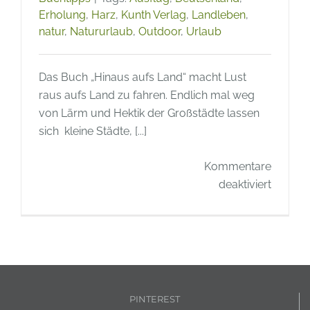
Erholung
,
Harz
,
Kunth Verlag
,
Landleben
,
natur
,
Natururlaub
,
Outdoor
,
Urlaub
Das Buch „Hinaus aufs Land“ macht Lust
raus aufs Land zu fahren. Endlich mal weg
von Lärm und Hektik der Großstädte lassen
sich kleine Städte, [...]
Kommentare
für
deaktiviert
Buchti
–
Hinaus
aufs
Land,
Ausflug
PINTEREST
und