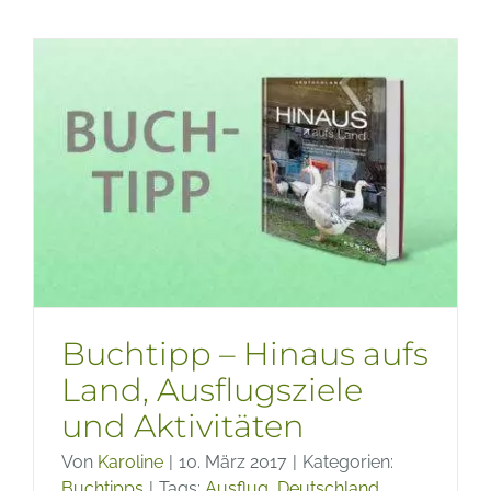
Der
beste
Platz
zum
Leben
Buchtipp – Hinaus aufs
Land, Ausflugsziele
und Aktivitäten
Von
Karoline
|
10. März 2017
|
Kategorien:
Buchtipps
|
Tags:
Ausflug
,
Deutschland
,