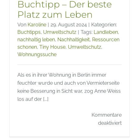
Buchtipp – Der beste
Platz zum Leben
Von
Karoline
|
29. August 2024
|
Kategorien:
Buchtipps
,
Umweltschutz
|
Tags:
Landleben
,
nachhaltig leben
,
Nachhaltigkeit
,
Ressourcen
schonen
,
Tiny House
,
Umweltschutz
,
Wohnungssuche
Als es in ihrer Wohnung in Berlin immer
feuchter wurde und auch von Vermieterseite
keine Besserung in Sicht war, zog Anne Weiss
los auf der [...]
Kommentare
für
deaktiviert
Buchti
–