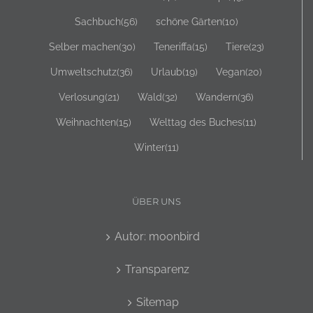
Sachbuch
(56)
schöne Gärten
(10)
Selber machen
(30)
Teneriffa
(15)
Tiere
(23)
Umweltschutz
(36)
Urlaub
(19)
Vegan
(20)
Verlosung
(21)
Wald
(32)
Wandern
(36)
Weihnachten
(15)
Welttag des Buches
(11)
Winter
(11)
ÜBER UNS
Autor: moonbird
Transparenz
Sitemap