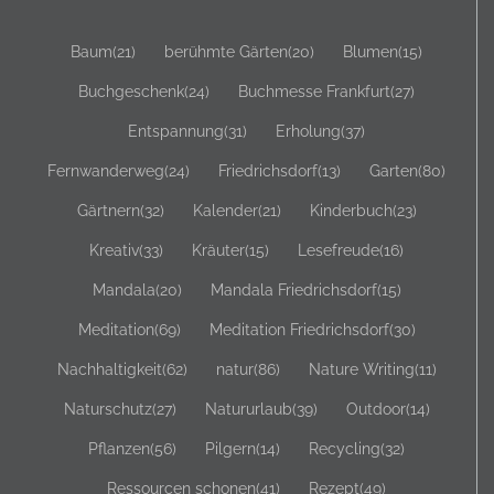
Baum
(21)
berühmte Gärten
(20)
Blumen
(15)
Buchgeschenk
(24)
Buchmesse Frankfurt
(27)
Entspannung
(31)
Erholung
(37)
Fernwanderweg
(24)
Friedrichsdorf
(13)
Garten
(80)
Gärtnern
(32)
Kalender
(21)
Kinderbuch
(23)
Kreativ
(33)
Kräuter
(15)
Lesefreude
(16)
Mandala
(20)
Mandala Friedrichsdorf
(15)
Meditation
(69)
Meditation Friedrichsdorf
(30)
Nachhaltigkeit
(62)
natur
(86)
Nature Writing
(11)
Naturschutz
(27)
Natururlaub
(39)
Outdoor
(14)
Pflanzen
(56)
Pilgern
(14)
Recycling
(32)
Ressourcen schonen
(41)
Rezept
(49)