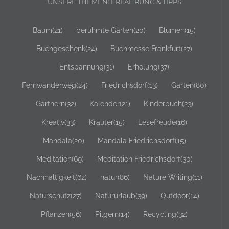
UNSERE THEMEN: ERFAHRUNG & TIPPS
Baum
(21)
berühmte Gärten
(20)
Blumen
(15)
Buchgeschenk
(24)
Buchmesse Frankfurt
(27)
Entspannung
(31)
Erholung
(37)
Fernwanderweg
(24)
Friedrichsdorf
(13)
Garten
(80)
Gärtnern
(32)
Kalender
(21)
Kinderbuch
(23)
Kreativ
(33)
Kräuter
(15)
Lesefreude
(16)
Mandala
(20)
Mandala Friedrichsdorf
(15)
Meditation
(69)
Meditation Friedrichsdorf
(30)
Nachhaltigkeit
(62)
natur
(86)
Nature Writing
(11)
Naturschutz
(27)
Natururlaub
(39)
Outdoor
(14)
Pflanzen
(56)
Pilgern
(14)
Recycling
(32)