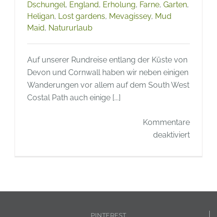
Dschungel
,
England
,
Erholung
,
Farne
,
Garten
,
Heligan
,
Lost gardens
,
Mevagissey
,
Mud
Maid
,
Natururlaub
Auf unserer Rundreise entlang der Küste von
Devon und Cornwall haben wir neben einigen
Wanderungen vor allem auf dem South West
Costal Path auch einige [...]
Kommentare
für
deaktiviert
Cornwa
–
Besuch
in
Lost
Garden
PINTEREST