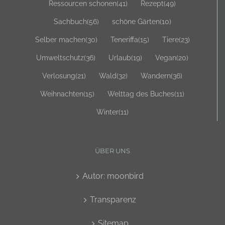
Ressourcen schonen
(41)
Rezept
(49)
Sachbuch
(56)
schöne Gärten
(10)
Selber machen
(30)
Teneriffa
(15)
Tiere
(23)
Umweltschutz
(36)
Urlaub
(19)
Vegan
(20)
Verlosung
(21)
Wald
(32)
Wandern
(36)
Weihnachten
(15)
Welttag des Buches
(11)
Winter
(11)
ÜBER UNS
Autor: moonbird
Transparenz
Sitemap