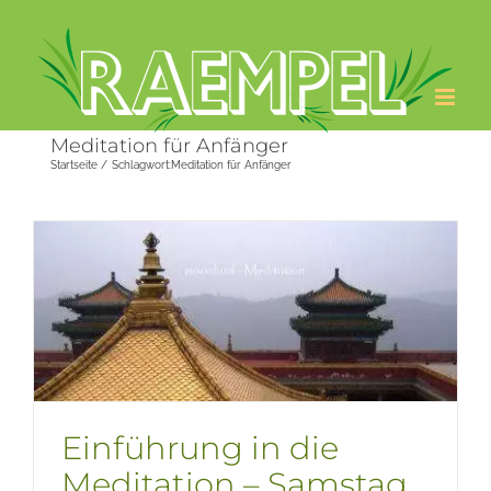
Zum
Inhalt
springen
Meditation für Anfänger
Startseite
Schlagwort:
Meditation für Anfänger
Einführung in die
Meditation – Samstag,