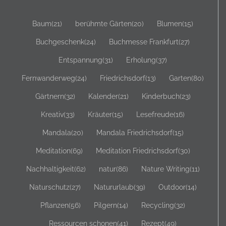
Baum
(21)
berühmte Gärten
(20)
Blumen
(15)
Buchgeschenk
(24)
Buchmesse Frankfurt
(27)
Entspannung
(31)
Erholung
(37)
Fernwanderweg
(24)
Friedrichsdorf
(13)
Garten
(80)
Gärtnern
(32)
Kalender
(21)
Kinderbuch
(23)
Kreativ
(33)
Kräuter
(15)
Lesefreude
(16)
Mandala
(20)
Mandala Friedrichsdorf
(15)
Meditation
(69)
Meditation Friedrichsdorf
(30)
Nachhaltigkeit
(62)
natur
(86)
Nature Writing
(11)
Naturschutz
(27)
Natururlaub
(39)
Outdoor
(14)
Pflanzen
(56)
Pilgern
(14)
Recycling
(32)
Ressourcen schonen
(41)
Rezept
(49)