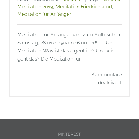
Meditation 2019
,
Meditation Friedrichsdorf
,
Meditation für Anfänger
Meditation für Anfänger und zum Auffrischen
Samstag, 26.01.2019 von 16:00 – 18:00 Uhr
Meditation: Was ist das eigentlich? Und wie
geht das? Die Meditation für [...]
Kommentare
für
deaktiviert
Medita
–
Meditat
für
Anfäng
Januar
PINTEREST
2019