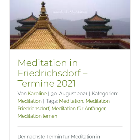
Meditat
–
Samsta
20.
August
2022
Meditation in
Friedrichsdorf –
Termine 2021
Von
Karoline
|
30. August 2021
|
Kategorien:
Meditation
|
Tags:
Meditation
,
Meditation
Friedrichsdorf
,
Meditation für Anfänger
,
Meditation lernen
Der nächste Termin für Meditation in