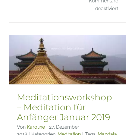
Kommentare
für
deaktiviert
Meditat
in
Friedri
–
Meditat
für
Anfäng
Septem
2019
Meditationsworkshop
– Meditation für
Anfänger Januar 2019
Von
Karoline
|
27. Dezember
2018
|
Kategorien:
Meditation
|
Tags:
Mandala
,