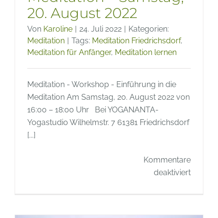
20. August 2022
Von
Karoline
|
24. Juli 2022
|
Kategorien:
Meditation
|
Tags:
Meditation Friedrichsdorf
,
Meditation für Anfänger
,
Meditation lernen
Meditation - Workshop - Einführung in die
Meditation Am Samstag, 20. August 2022 von
16:00 – 18:00 Uhr Bei YOGANANTA-
Yogastudio Wilhelmstr. 7 61381 Friedrichsdorf
[...]
Kommentare
für
deaktiviert
Einführ
in
die