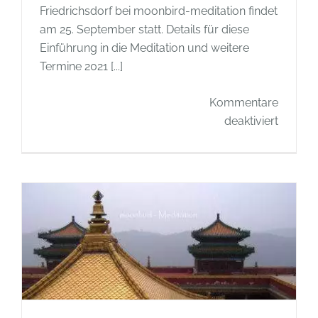
Friedrichsdorf bei moonbird-meditation findet
am 25. September statt. Details für diese
Einführung in die Meditation und weitere
Termine 2021 [...]
Kommentare
für
deaktiviert
Meditat
in
Friedri
–
Termin
2021