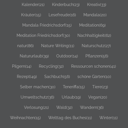
Kalender
(21)
Kinderbuch
(23)
Kreativ
(33)
Kräuter
(15)
Lesefreude
(16)
Mandala
(20)
Mandala Friedrichsdorf
(15)
Meditation
(69)
Meditation Friedrichsdorf
(30)
Nachhaltigkeit
(62)
natur
(86)
Nature Writing
(11)
Naturschutz
(27)
Natururlaub
(39)
Outdoor
(14)
Pflanzen
(56)
Pilgern
(14)
Recycling
(32)
Ressourcen schonen
(41)
Rezept
(49)
Sachbuch
(56)
schöne Gärten
(10)
Selber machen
(30)
Teneriffa
(15)
Tiere
(23)
Umweltschutz
(36)
Urlaub
(19)
Vegan
(20)
Verlosung
(21)
Wald
(32)
Wandern
(36)
Weihnachten
(15)
Welttag des Buches
(11)
Winter
(11)