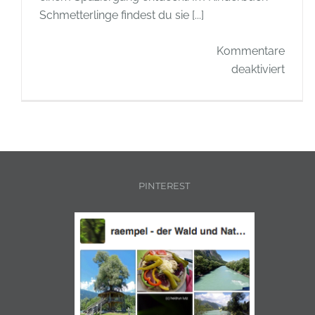
Schmetterlinge findest du sie [...]
Kommentare
für
deaktiviert
Kinde
Schme
Die
wunde
Welt
der
PINTEREST
Schme
entde