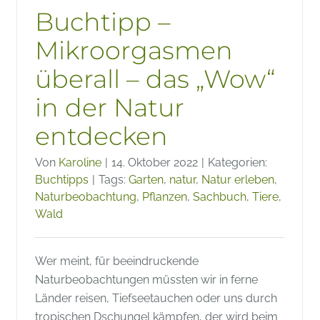
Buchtipp –
Mikroorgasmen
überall – das „Wow“
in der Natur
entdecken
Von
Karoline
|
14. Oktober 2022
|
Kategorien:
Buchtipps
|
Tags:
Garten
,
natur
,
Natur erleben
,
Naturbeobachtung
,
Pflanzen
,
Sachbuch
,
Tiere
,
Wald
Wer meint, für beeindruckende
Naturbeobachtungen müssten wir in ferne
Länder reisen, Tiefseetauchen oder uns durch
tropischen Dschungel kämpfen, der wird beim