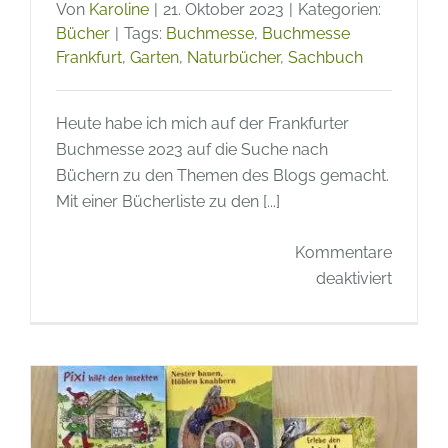
Von
Karoline
|
21. Oktober 2023
|
Kategorien:
Bücher
|
Tags:
Buchmesse
,
Buchmesse
Frankfurt
,
Garten
,
Naturbücher
,
Sachbuch
Heute habe ich mich auf der Frankfurter
Buchmesse 2023 auf die Suche nach
Büchern zu den Themen des Blogs gemacht.
Mit einer Bücherliste zu den [...]
Kommentare
für
deaktiviert
Buchm
2023
–
Bücher
zu
Natur,