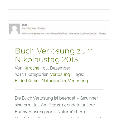
Buchti
–
Bücher
zum
Thema
Insekte
Buch Verlosung zum
Nikolaustag 2013
Von
Karoline
|
06. Dezember
2013
|
Kategorien:
Verlosung
|
Tags:
Bilderbücher
,
Naturbücher
,
Verlosung
Die Buch Verlosung ist beendet – Gewinner
sind ermittelt Am 6.12.2013 endete unsere
Buchverlosung von 2 Naturbüchern.