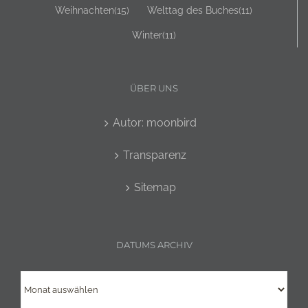
Weihnachten
(15)
Welttag des Buches
(11)
Winter
(11)
ÜBER UNS
Autor: moonbird
Transparenz
Sitemap
DATUMS ARCHIV
Datums
Archiv