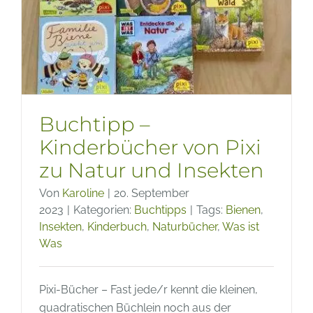
Garten
und
Klimas
Buchtipp –
Kinderbücher von Pixi
zu Natur und Insekten
Von
Karoline
|
20. September
2023
|
Kategorien:
Buchtipps
|
Tags:
Bienen
,
Insekten
,
Kinderbuch
,
Naturbücher
,
Was ist
Was
Pixi-Bücher – Fast jede/r kennt die kleinen,
quadratischen Büchlein noch aus der