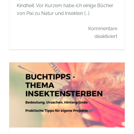
Kindheit. Vor Kurzem habe ich einige Bücher
von Pixi zu Natur und Insekten [...]
Kommentare
für
deaktiviert
Buchti
–
Kinder
von
Pixi
zu
Natur
und
Insekte