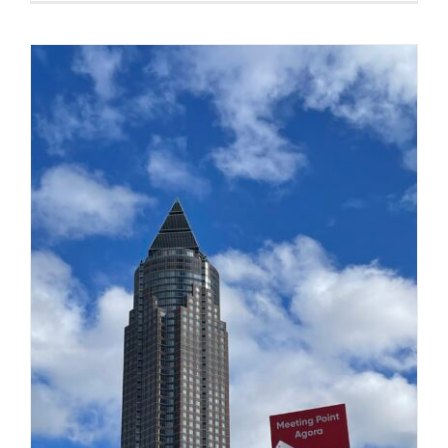
–
Fräulei
Drauße
Gespür
für
Wildnis