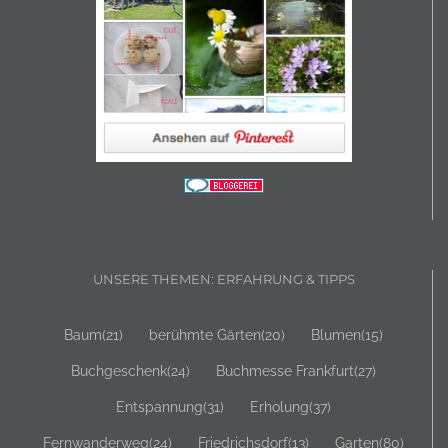
UNSERE THEMEN: ERFAHRUNG & TIPPS
Baum
(21)
berühmte Gärten
(20)
Blumen
(15)
Buchgeschenk
(24)
Buchmesse Frankfurt
(27)
Entspannung
(31)
Erholung
(37)
Fernwanderweg
(24)
Friedrichsdorf
(13)
Garten
(80)