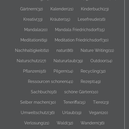
Gärtnern
(32)
Kalender
(21)
Kinderbuch
(23)
Kreativ
(33)
Kräuter
(15)
Lesefreude
(16)
Mandala
(20)
Mandala Friedrichsdorf
(15)
Meditation
(69)
Meditation Friedrichsdorf
(30)
Nachhaltigkeit
(62)
natur
(86)
Nature Writing
(11)
Naturschutz
(27)
Natururlaub
(39)
Outdoor
(14)
Pflanzen
(56)
Pilgern
(14)
Recycling
(32)
Ressourcen schonen
(41)
Rezept
(49)
Sachbuch
(56)
schöne Gärten
(10)
Selber machen
(30)
Teneriffa
(15)
Tiere
(23)
Umweltschutz
(36)
Urlaub
(19)
Vegan
(20)
Verlosung
(21)
Wald
(32)
Wandern
(36)