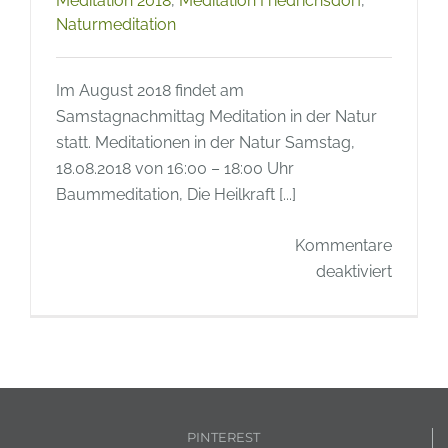
Meditation 2018
,
Meditation Friedrichsdorf
,
Naturmeditation
Im August 2018 findet am
Samstagnachmittag Meditation in der Natur
statt. Meditationen in der Natur Samstag,
18.08.2018 von 16:00 – 18:00 Uhr
Baummeditation, Die Heilkraft [...]
Kommentare
für
deaktiviert
Natur
Meditat
August
2018
PINTEREST