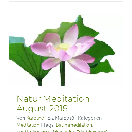
in
Friedri
–
Termin
Mai
bis
Juli
2019
Natur Meditation
August 2018
Von
Karoline
|
25. Mai 2018
|
Kategorien:
Meditation
|
Tags:
Baummeditation
,