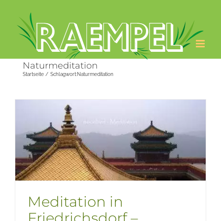
Zum
Inhalt
springen
Naturmeditation
Startseite
Schlagwort:
Naturmeditation
Meditation in
Friedrichsdorf –