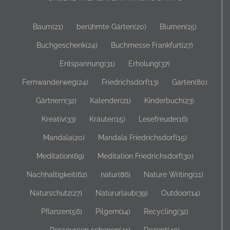
Baum
(21)
berühmte Gärten
(20)
Blumen
(15)
Buchgeschenk
(24)
Buchmesse Frankfurt
(27)
Entspannung
(31)
Erholung
(37)
Fernwanderweg
(24)
Friedrichsdorf
(13)
Garten
(80)
Gärtnern
(32)
Kalender
(21)
Kinderbuch
(23)
Kreativ
(33)
Kräuter
(15)
Lesefreude
(16)
Mandala
(20)
Mandala Friedrichsdorf
(15)
Meditation
(69)
Meditation Friedrichsdorf
(30)
Nachhaltigkeit
(62)
natur
(86)
Nature Writing
(11)
Naturschutz
(27)
Natururlaub
(39)
Outdoor
(14)
Pflanzen
(56)
Pilgern
(14)
Recycling
(32)
Ressourcen schonen
(41)
Rezept
(49)