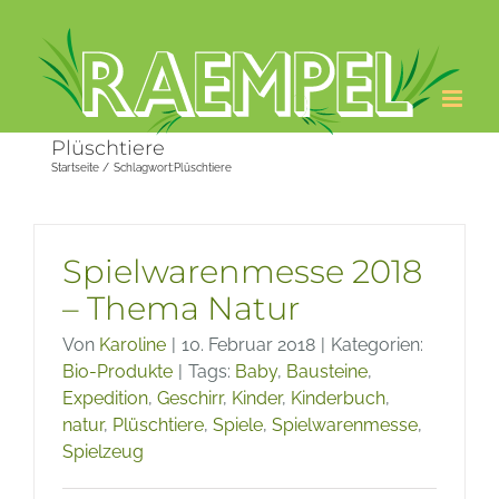
Zum
Inhalt
springen
Plüschtiere
Startseite
Schlagwort:
Plüschtiere
Spielwarenmesse 2018
– Thema Natur
Von
Karoline
|
10. Februar 2018
|
Kategorien:
Bio-Produkte
|
Tags:
Baby
,
Bausteine
,
Expedition
,
Geschirr
,
Kinder
,
Kinderbuch
,
natur
,
Plüschtiere
,
Spiele
,
Spielwarenmesse
,
Spielzeug