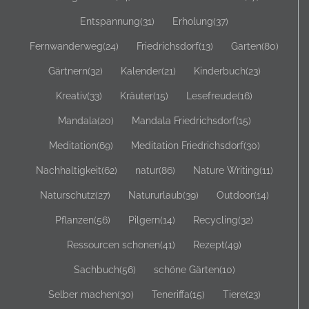
Entspannung
(31)
Erholung
(37)
Fernwanderweg
(24)
Friedrichsdorf
(13)
Garten
(80)
Gärtnern
(32)
Kalender
(21)
Kinderbuch
(23)
Kreativ
(33)
Kräuter
(15)
Lesefreude
(16)
Mandala
(20)
Mandala Friedrichsdorf
(15)
Meditation
(69)
Meditation Friedrichsdorf
(30)
Nachhaltigkeit
(62)
natur
(86)
Nature Writing
(11)
Naturschutz
(27)
Natururlaub
(39)
Outdoor
(14)
Pflanzen
(56)
Pilgern
(14)
Recycling
(32)
Ressourcen schonen
(41)
Rezept
(49)
Sachbuch
(56)
schöne Gärten
(10)
Selber machen
(30)
Teneriffa
(15)
Tiere
(23)