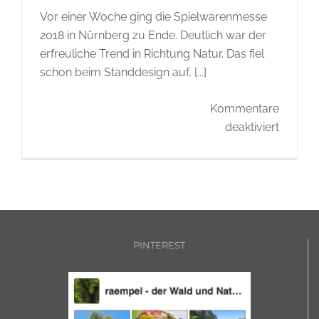
Vor einer Woche ging die Spielwarenmesse
2018 in Nürnberg zu Ende. Deutlich war der
erfreuliche Trend in Richtung Natur. Das fiel
schon beim Standdesign auf, [...]
Kommentare
für
deaktiviert
Spielw
2018
–
Thema
Natur
PINTEREST