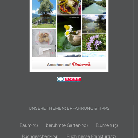
UNSERE THEMEN: ERFAHRUNG & TIPPS
Baum
(21)
berühmte Gärten
(20)
Blumen
(15)
Buchgeschenk
(24)
Buchmesse Frankfurt
(27)