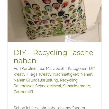
DIY – Recycling Tasche
nähen
Von
Karoline
|
04. März 2016
|
Kategorien:
DIY
kreativ
|
Tags:
Kreativ
,
Nachhaltigkeit
,
Nähen
,
Nähen Grundausrüstung
,
Recycling
,
Rollmesser
,
Schneidelineal
,
Schneidematte
,
Zauberstift
Schon letztes Jahr habe ich angefangen