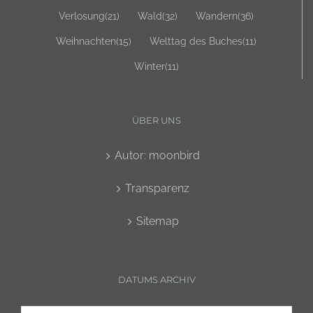
Verlosung
(21)
Wald
(32)
Wandern
(36)
Weihnachten
(15)
Welttag des Buches
(11)
Winter
(11)
ÜBER UNS
Autor: moonbird
Transparenz
Sitemap
DATUMS ARCHIV