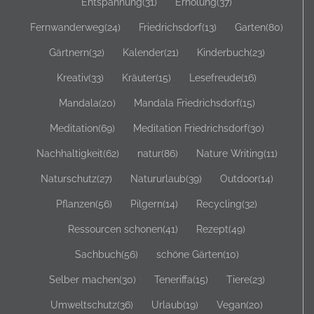
Entspannung
(31)
Erholung
(37)
Fernwanderweg
(24)
Friedrichsdorf
(13)
Garten
(80)
Gärtnern
(32)
Kalender
(21)
Kinderbuch
(23)
Kreativ
(33)
Kräuter
(15)
Lesefreude
(16)
Mandala
(20)
Mandala Friedrichsdorf
(15)
Meditation
(69)
Meditation Friedrichsdorf
(30)
Nachhaltigkeit
(62)
natur
(86)
Nature Writing
(11)
Naturschutz
(27)
Natururlaub
(39)
Outdoor
(14)
Pflanzen
(56)
Pilgern
(14)
Recycling
(32)
Ressourcen schonen
(41)
Rezept
(49)
Sachbuch
(56)
schöne Gärten
(10)
Selber machen
(30)
Teneriffa
(15)
Tiere
(23)
Umweltschutz
(36)
Urlaub
(19)
Vegan
(20)