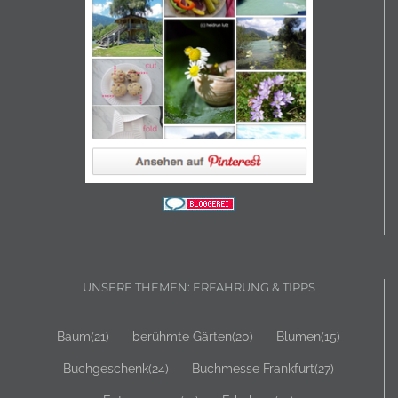
UNSERE THEMEN: ERFAHRUNG & TIPPS
Baum
(21)
berühmte Gärten
(20)
Blumen
(15)
Buchgeschenk
(24)
Buchmesse Frankfurt
(27)