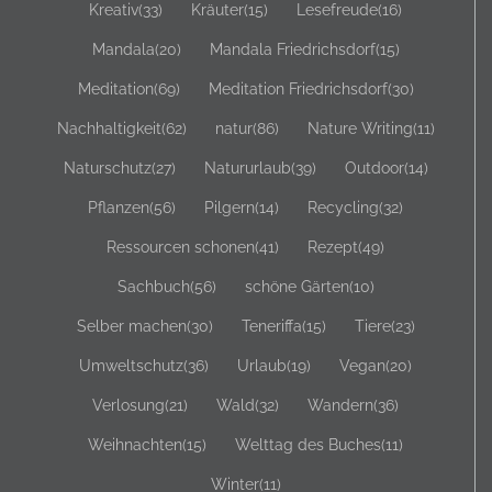
Kreativ
(33)
Kräuter
(15)
Lesefreude
(16)
Mandala
(20)
Mandala Friedrichsdorf
(15)
Meditation
(69)
Meditation Friedrichsdorf
(30)
Nachhaltigkeit
(62)
natur
(86)
Nature Writing
(11)
Naturschutz
(27)
Natururlaub
(39)
Outdoor
(14)
Pflanzen
(56)
Pilgern
(14)
Recycling
(32)
Ressourcen schonen
(41)
Rezept
(49)
Sachbuch
(56)
schöne Gärten
(10)
Selber machen
(30)
Teneriffa
(15)
Tiere
(23)
Umweltschutz
(36)
Urlaub
(19)
Vegan
(20)
Verlosung
(21)
Wald
(32)
Wandern
(36)
Weihnachten
(15)
Welttag des Buches
(11)
Winter
(11)