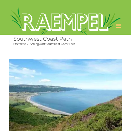
Zum
Inhalt
springen
Southwest Coast Path
Startseite
Schlagwort:
Southwest Coast Path