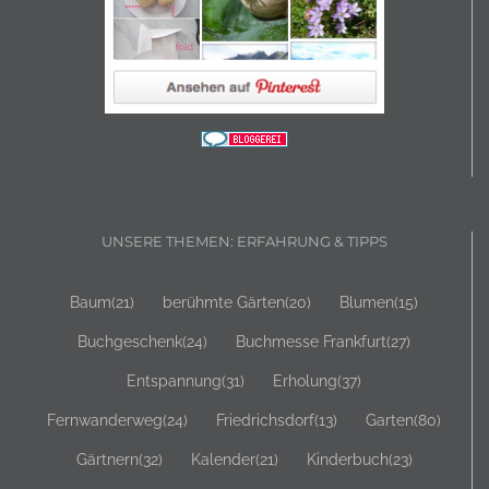
UNSERE THEMEN: ERFAHRUNG & TIPPS
Baum
(21)
berühmte Gärten
(20)
Blumen
(15)
Buchgeschenk
(24)
Buchmesse Frankfurt
(27)
Entspannung
(31)
Erholung
(37)
Fernwanderweg
(24)
Friedrichsdorf
(13)
Garten
(80)
Gärtnern
(32)
Kalender
(21)
Kinderbuch
(23)