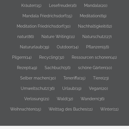
Kräuter
(15)
Lesefreude
(16)
Mandala
(20)
Mandala Friedrichsdorf
(15)
Meditation
(69)
Meditation Friedrichsdorf
(30)
Nachhaltigkeit
(62)
natur
(86)
Nature Writing
(11)
Naturschutz
(27)
Natururlaub
(39)
Outdoor
(14)
Pflanzen
(56)
Pilgern
(14)
Recycling
(32)
Ressourcen schonen
(41)
Rezept
(49)
Sachbuch
(56)
schöne Gärten
(10)
Selber machen
(30)
Teneriffa
(15)
Tiere
(23)
Umweltschutz
(36)
Urlaub
(19)
Vegan
(20)
Verlosung
(21)
Wald
(32)
Wandern
(36)
Weihnachten
(15)
Welttag des Buches
(11)
Winter
(11)