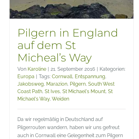
Pilgern in England
auf dem St
Micheal’s Way
Von
Karoline
|
21. September 2016
|
Kategorien:
Europa
|
Tags:
Cornwall
,
Entspannung
,
Jakobsweg
,
Marazion
,
Pilgern
,
South West
Coast Path
,
St Ives
,
St Michael's Mount
,
St
Michael's Way
,
Weiden
Da wir regelmäßig in Deutschland auf
Pilgerrouten wandern, haben wir uns gefreut
auch in Cornwall eine Gelegenheit zum Pilgern