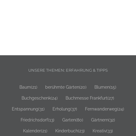
UNSERE THEMEN: ERFAHRUNG & TIPPS
Baum
(21)
berühmte Gärten
(20)
Blumen
(15)
Buchgeschenk
(24)
Buchmesse Frankfurt
(27)
Entspannung
(31)
Erholung
(37)
Fernwanderweg
(24)
Friedrichsdorf
(13)
Garten
(80)
Gärtnern
(32)
Kalender
(21)
Kinderbuch
(23)
Kreativ
(33)