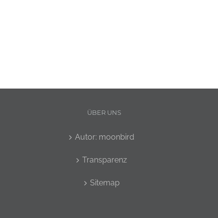
ÜBER UNS
Autor: moonbird
Transparenz
Sitemap