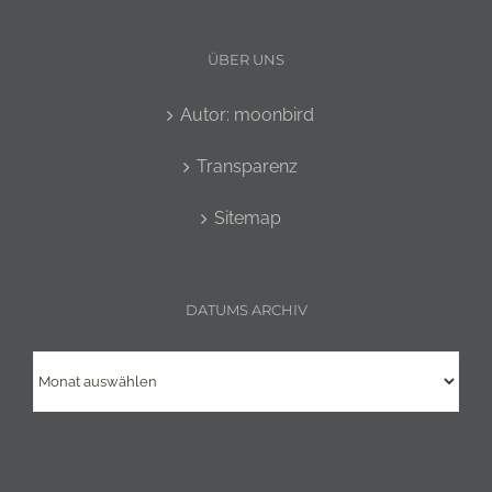
ÜBER UNS
Autor: moonbird
Transparenz
Sitemap
DATUMS ARCHIV
Datums
Archiv