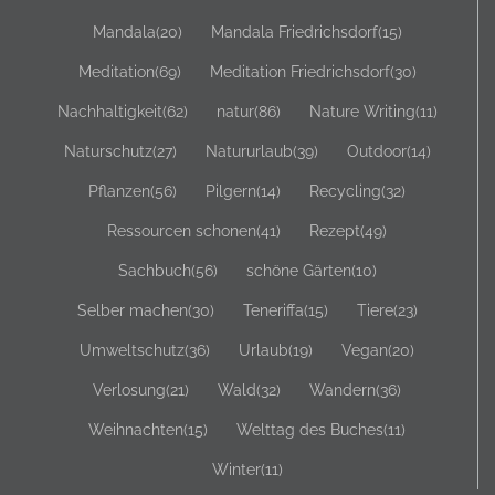
Mandala
(20)
Mandala Friedrichsdorf
(15)
Meditation
(69)
Meditation Friedrichsdorf
(30)
Nachhaltigkeit
(62)
natur
(86)
Nature Writing
(11)
Naturschutz
(27)
Natururlaub
(39)
Outdoor
(14)
Pflanzen
(56)
Pilgern
(14)
Recycling
(32)
Ressourcen schonen
(41)
Rezept
(49)
Sachbuch
(56)
schöne Gärten
(10)
Selber machen
(30)
Teneriffa
(15)
Tiere
(23)
Umweltschutz
(36)
Urlaub
(19)
Vegan
(20)
Verlosung
(21)
Wald
(32)
Wandern
(36)
Weihnachten
(15)
Welttag des Buches
(11)
Winter
(11)