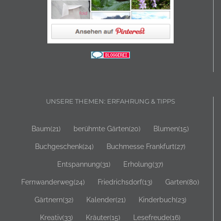
UNSERE THEMEN: ERFAHRUNG & TIPPS
Baum
(21)
berühmte Gärten
(20)
Blumen
(15)
Buchgeschenk
(24)
Buchmesse Frankfurt
(27)
Entspannung
(31)
Erholung
(37)
Fernwanderweg
(24)
Friedrichsdorf
(13)
Garten
(80)
Gärtnern
(32)
Kalender
(21)
Kinderbuch
(23)
Kreativ
(33)
Kräuter
(15)
Lesefreude
(16)