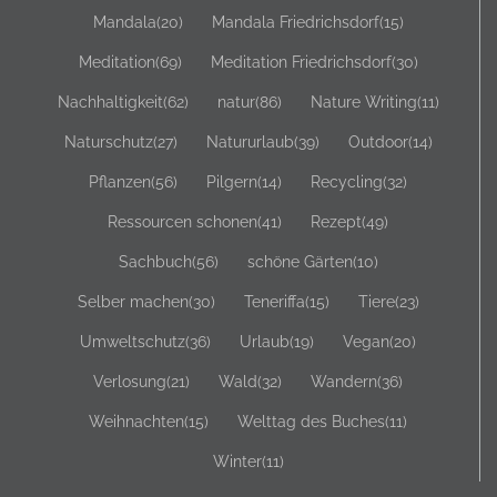
Mandala
(20)
Mandala Friedrichsdorf
(15)
Meditation
(69)
Meditation Friedrichsdorf
(30)
Nachhaltigkeit
(62)
natur
(86)
Nature Writing
(11)
Naturschutz
(27)
Natururlaub
(39)
Outdoor
(14)
Pflanzen
(56)
Pilgern
(14)
Recycling
(32)
Ressourcen schonen
(41)
Rezept
(49)
Sachbuch
(56)
schöne Gärten
(10)
Selber machen
(30)
Teneriffa
(15)
Tiere
(23)
Umweltschutz
(36)
Urlaub
(19)
Vegan
(20)
Verlosung
(21)
Wald
(32)
Wandern
(36)
Weihnachten
(15)
Welttag des Buches
(11)
Winter
(11)