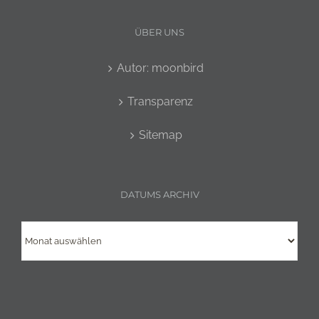
ÜBER UNS
Autor: moonbird
Transparenz
Sitemap
DATUMS ARCHIV
Datums
Archiv