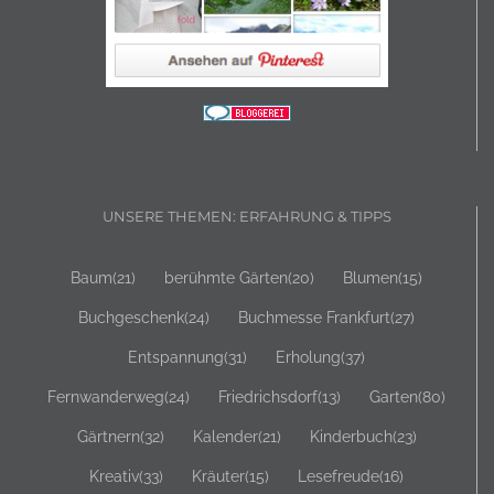
UNSERE THEMEN: ERFAHRUNG & TIPPS
Baum
(21)
berühmte Gärten
(20)
Blumen
(15)
Buchgeschenk
(24)
Buchmesse Frankfurt
(27)
Entspannung
(31)
Erholung
(37)
Fernwanderweg
(24)
Friedrichsdorf
(13)
Garten
(80)
Gärtnern
(32)
Kalender
(21)
Kinderbuch
(23)
Kreativ
(33)
Kräuter
(15)
Lesefreude
(16)