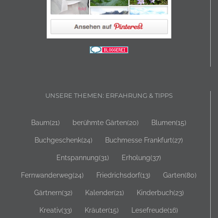
UNSERE THEMEN: ERFAHRUNG & TIPPS
Baum
(21)
berühmte Gärten
(20)
Blumen
(15)
Buchgeschenk
(24)
Buchmesse Frankfurt
(27)
Entspannung
(31)
Erholung
(37)
Fernwanderweg
(24)
Friedrichsdorf
(13)
Garten
(80)
Gärtnern
(32)
Kalender
(21)
Kinderbuch
(23)
Kreativ
(33)
Kräuter
(15)
Lesefreude
(16)