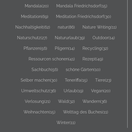
Mandala
(20)
Mandala Friedrichsdorf
(15)
Meditation
(69)
Meditation Friedrichsdorf
(30)
Nachhaltigkeit
(62)
natur
(86)
Nature Writing
(11)
Naturschutz
(27)
Natururlaub
(39)
Outdoor
(14)
Pflanzen
(56)
Pilgern
(14)
Recycling
(32)
Ressourcen schonen
(41)
Rezept
(49)
Sachbuch
(56)
schöne Gärten
(10)
Selber machen
(30)
Teneriffa
(15)
Tiere
(23)
Umweltschutz
(36)
Urlaub
(19)
Vegan
(20)
Verlosung
(21)
Wald
(32)
Wandern
(36)
Weihnachten
(15)
Welttag des Buches
(11)
Winter
(11)