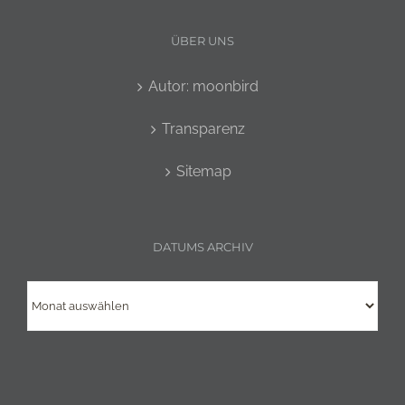
ÜBER UNS
Autor: moonbird
Transparenz
Sitemap
DATUMS ARCHIV
Datums
Archiv