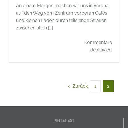
An einem Morgen machen wir uns in Verona
auf den Weg vom Zentrum vorbei an Cafés
und kleinen Läden durch teils enge Straßen
zwischen alten [...]
Kommentare
für
deaktiviert
Berühm
Gärten
–
Giardin
Zurück
1
2
Giusti
in
Verona
PINTEREST