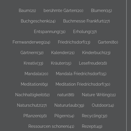
Baum
(21)
berühmte Gärten
(20)
Blumen
(15)
Buchgeschenk
(24)
Buchmesse Frankfurt
(27)
Entspannung
(31)
Erholung
(37)
Fernwanderweg
(24)
Friedrichsdorf
(13)
Garten
(80)
Gärtnern
(32)
Kalender
(21)
Kinderbuch
(23)
Kreativ
(33)
Kräuter
(15)
Lesefreude
(16)
Mandala
(20)
Mandala Friedrichsdorf
(15)
Meditation
(69)
Meditation Friedrichsdorf
(30)
Nachhaltigkeit
(62)
natur
(86)
Nature Writing
(11)
Naturschutz
(27)
Natururlaub
(39)
Outdoor
(14)
Pflanzen
(56)
Pilgern
(14)
Recycling
(32)
Ressourcen schonen
(41)
Rezept
(49)