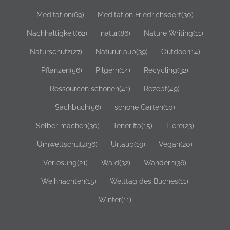
Meditation
(69)
Meditation Friedrichsdorf
(30)
Nachhaltigkeit
(62)
natur
(86)
Nature Writing
(11)
Naturschutz
(27)
Natururlaub
(39)
Outdoor
(14)
Pflanzen
(56)
Pilgern
(14)
Recycling
(32)
Ressourcen schonen
(41)
Rezept
(49)
Sachbuch
(56)
schöne Gärten
(10)
Selber machen
(30)
Teneriffa
(15)
Tiere
(23)
Umweltschutz
(36)
Urlaub
(19)
Vegan
(20)
Verlosung
(21)
Wald
(32)
Wandern
(36)
Weihnachten
(15)
Welttag des Buches
(11)
Winter
(11)