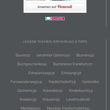
UNSERE THEMEN: ERFAHRUNG & TIPPS
Baum
(21)
berühmte Gärten
(20)
Blumen
(15)
Buchgeschenk
(24)
Buchmesse Frankfurt
(27)
Entspannung
(31)
Erholung
(37)
Fernwanderweg
(24)
Friedrichsdorf
(13)
Garten
(80)
Gärtnern
(32)
Kalender
(21)
Kinderbuch
(23)
Kreativ
(33)
Kräuter
(15)
Lesefreude
(16)
Mandala
(20)
Mandala Friedrichsdorf
(15)