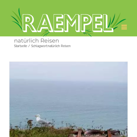
Zum
Inhalt
springen
natürlich Reisen
Startseite
Schlagwort:
natürlich Reisen