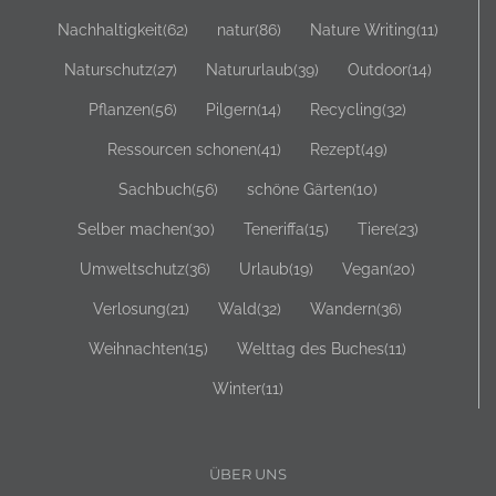
Nachhaltigkeit
(62)
natur
(86)
Nature Writing
(11)
Naturschutz
(27)
Natururlaub
(39)
Outdoor
(14)
Pflanzen
(56)
Pilgern
(14)
Recycling
(32)
Ressourcen schonen
(41)
Rezept
(49)
Sachbuch
(56)
schöne Gärten
(10)
Selber machen
(30)
Teneriffa
(15)
Tiere
(23)
Umweltschutz
(36)
Urlaub
(19)
Vegan
(20)
Verlosung
(21)
Wald
(32)
Wandern
(36)
Weihnachten
(15)
Welttag des Buches
(11)
Winter
(11)
ÜBER UNS