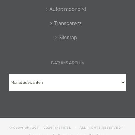
Autor: moonbird
Transparenz
Sitemap
DATUMS ARCHIV
Datums
Archiv
© Copyright 2011 -
2026
RAEMPEL
| ALL RIGHTS RESERVED |