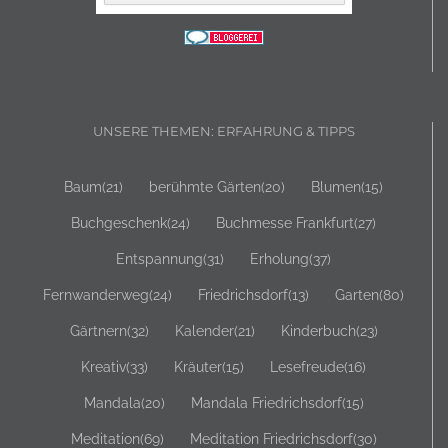
UNSERE THEMEN: ERFAHRUNG & TIPPS
Baum
(21)
berühmte Gärten
(20)
Blumen
(15)
Buchgeschenk
(24)
Buchmesse Frankfurt
(27)
Entspannung
(31)
Erholung
(37)
Fernwanderweg
(24)
Friedrichsdorf
(13)
Garten
(80)
Gärtnern
(32)
Kalender
(21)
Kinderbuch
(23)
Kreativ
(33)
Kräuter
(15)
Lesefreude
(16)
Mandala
(20)
Mandala Friedrichsdorf
(15)
Meditation
(69)
Meditation Friedrichsdorf
(30)