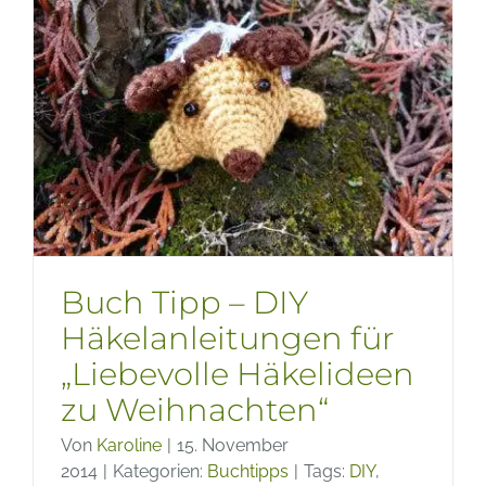
alter
Kleidun
nähen
Buch Tipp – DIY
Häkelanleitungen für
„Liebevolle Häkelideen
zu Weihnachten“
Von
Karoline
|
15. November
2014
|
Kategorien:
Buchtipps
|
Tags:
DIY
,