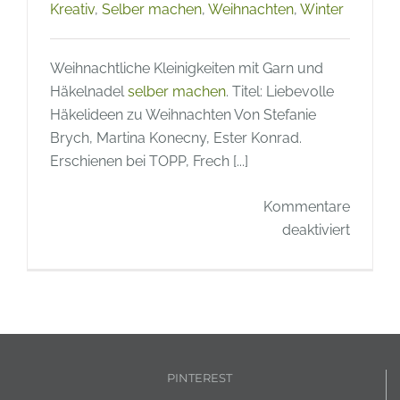
Kreativ
,
Selber machen
,
Weihnachten
,
Winter
Weihnachtliche Kleinigkeiten mit Garn und
Häkelnadel
selber machen
. Titel: Liebevolle
Häkelideen zu Weihnachten Von Stefanie
Brych, Martina Konecny, Ester Konrad.
Erschienen bei TOPP, Frech [...]
Kommentare
für
deaktiviert
Buch
Tipp
–
DIY
Häkelan
für
PINTEREST
„Liebev