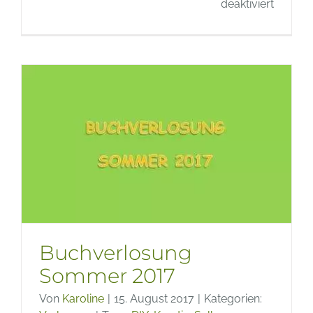
für
deaktiviert
Bücher
falten
–
Winterl
Deko
aus
alten
Buchse
falten
Buchverlosung
Sommer 2017
Von
Karoline
|
15. August 2017
|
Kategorien: