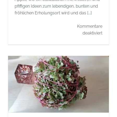
pfiffigen Ideen zum lebendigen, bunten und
fröhlichen Erholungsort wird und das [...]
Kommentare
für
deaktiviert
Buchti
–
Balkong
mit
„Mein
kreative
Stadtba