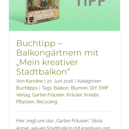
Buchtipp –
Balkongärtnern mit
„Mein kreativer
Stadtbalkon“
Von
Karoline
|
27. Juni 2016
|
Kategorien:
Buchtipps
|
Tags:
Balkon
,
Blumen
,
DIY
,
EMF
Verlag
,
Garten Fräulein
,
Kräuter
,
Kreativ
,
Pflanzen
,
Recycling
Hier zeigt uns das „Garten Fräulein“, Silvia
Appel, wie ein Stadtbalkon mit kreativen und