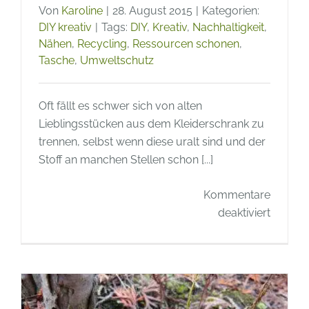
Von
Karoline
|
28. August 2015
|
Kategorien:
DIY kreativ
|
Tags:
DIY
,
Kreativ
,
Nachhaltigkeit
,
Nähen
,
Recycling
,
Ressourcen schonen
,
Tasche
,
Umweltschutz
Oft fällt es schwer sich von alten
Lieblingsstücken aus dem Kleiderschrank zu
trennen, selbst wenn diese uralt sind und der
Stoff an manchen Stellen schon [...]
Kommentare
für
deaktiviert
Recycli
Tipp
–
Tasche
aus