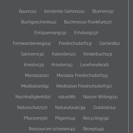
Baum
(21)
berühmte Gärten
(20)
Blumen
(15)
Buchgeschenk
(24)
Buchmesse Frankfurt
(27)
Entspannung
(31)
Erholung
(37)
Fernwanderweg
(24)
Friedrichsdorf
(13)
Garten
(80)
Gärtnern
(32)
Kalender
(21)
Kinderbuch
(23)
Kreativ
(33)
Kräuter
(15)
Lesefreude
(16)
Mandala
(20)
Mandala Friedrichsdorf
(15)
Meditation
(69)
Meditation Friedrichsdorf
(30)
Nachhaltigkeit
(62)
natur
(86)
Nature Writing
(11)
Naturschutz
(27)
Natururlaub
(39)
Outdoor
(14)
Pflanzen
(56)
Pilgern
(14)
Recycling
(32)
Ressourcen schonen
(41)
Rezept
(49)