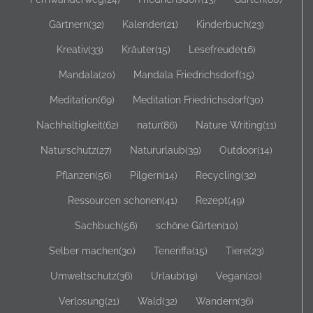
Gärtnern
(32)
Kalender
(21)
Kinderbuch
(23)
Kreativ
(33)
Kräuter
(15)
Lesefreude
(16)
Mandala
(20)
Mandala Friedrichsdorf
(15)
Meditation
(69)
Meditation Friedrichsdorf
(30)
Nachhaltigkeit
(62)
natur
(86)
Nature Writing
(11)
Naturschutz
(27)
Natururlaub
(39)
Outdoor
(14)
Pflanzen
(56)
Pilgern
(14)
Recycling
(32)
Ressourcen schonen
(41)
Rezept
(49)
Sachbuch
(56)
schöne Gärten
(10)
Selber machen
(30)
Teneriffa
(15)
Tiere
(23)
Umweltschutz
(36)
Urlaub
(19)
Vegan
(20)
Verlosung
(21)
Wald
(32)
Wandern
(36)