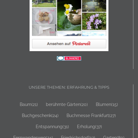
UNSERE THEMEN: ERFAHRUNG & TIPPS
Baum
(21)
berühmte Gärten
(20)
Blumen
(15)
Buchgeschenk
(24)
Buchmesse Frankfurt
(27)
Entspannung
(31)
Erholung
(37)
Fernwanderweg
(24)
Friedrichsdorf
(13)
Garten
(80)