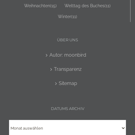
Weihnachten
(15)
Welttag des Buches
(11)
Winter
(11)
ÜBER UNS
Autor: moonbird
Transparenz
Sitemap
DATUMS ARCHIV
Datums
Archiv