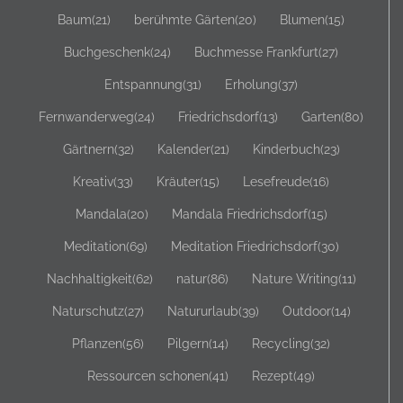
Baum
(21)
berühmte Gärten
(20)
Blumen
(15)
Buchgeschenk
(24)
Buchmesse Frankfurt
(27)
Entspannung
(31)
Erholung
(37)
Fernwanderweg
(24)
Friedrichsdorf
(13)
Garten
(80)
Gärtnern
(32)
Kalender
(21)
Kinderbuch
(23)
Kreativ
(33)
Kräuter
(15)
Lesefreude
(16)
Mandala
(20)
Mandala Friedrichsdorf
(15)
Meditation
(69)
Meditation Friedrichsdorf
(30)
Nachhaltigkeit
(62)
natur
(86)
Nature Writing
(11)
Naturschutz
(27)
Natururlaub
(39)
Outdoor
(14)
Pflanzen
(56)
Pilgern
(14)
Recycling
(32)
Ressourcen schonen
(41)
Rezept
(49)
Sachbuch
(56)
schöne Gärten
(10)