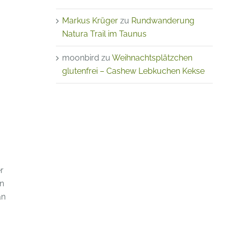
Markus Krüger
zu
Rundwanderung
Natura Trail im Taunus
moonbird
zu
Weihnachtsplätzchen
glutenfrei – Cashew Lebkuchen Kekse
r
an
an