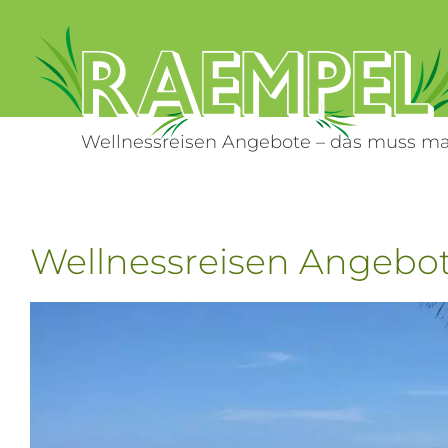
Zum
Inhalt
springen
Wellnessreisen Angebote – das muss m
Wellnessreisen Angebo