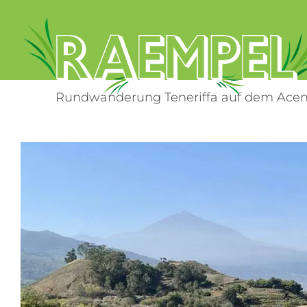
Zum
Inhalt
springen
Rundwanderung Teneriffa auf dem Acen
Zeige
grösseres
Bild