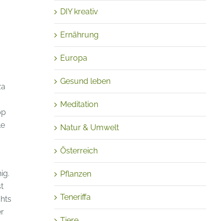
DIY kreativ
Ernährung
Europa
Gesund leben
za
Meditation
pp
le
Natur & Umwelt
Österreich
ig.
Pflanzen
t
Teneriffa
hts
er
Tiere