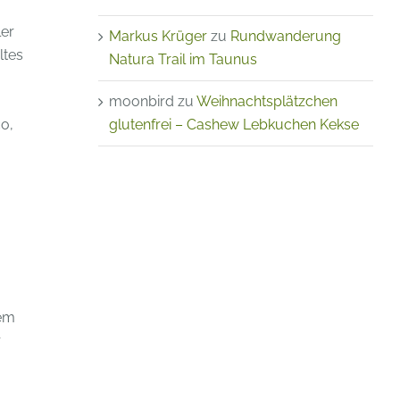
ler
Markus Krüger
zu
Rundwanderung
ltes
Natura Trail im Taunus
moonbird
zu
Weihnachtsplätzchen
o,
glutenfrei – Cashew Lebkuchen Kekse
nem
r