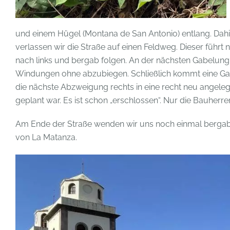
und einem Hügel (Montana de San Antonio) entlang. Dahin
verlassen wir die Straße auf einen Feldweg. Dieser führt n
nach links und bergab folgen. An der nächsten Gabelung h
Windungen ohne abzubiegen. Schließlich kommt eine Gabe
die nächste Abzweigung rechts in eine recht neu angelegt
geplant war. Es ist schon „erschlossen“. Nur die Bauherr
Am Ende der Straße wenden wir uns noch einmal bergab u
von La Matanza.