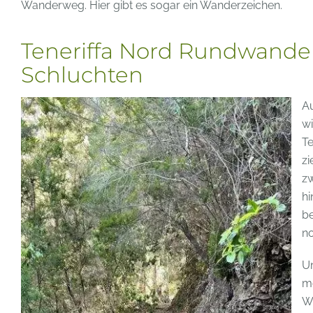
Wanderweg. Hier gibt es sogar ein Wanderzeichen.
Teneriffa Nord Rundwand
Schluchten
Au
wi
Te
zi
z
hi
be
n
Un
me
Wa