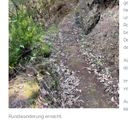
ge
hi
un
Ro
b
De
de
Al
do
Im
ve
Au
kl
Rundwanderung erreicht.