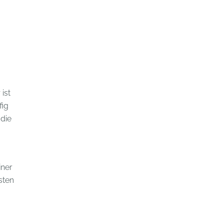
 ist
fig
 die
iner
sten