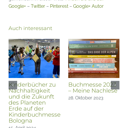
Google+
–
Twitter
–
Pinterest
–
Google+ Autor
Auch interessant
Frankfurter
Buchmesse 2023
Buchmesse 2023
– Bücher zu
– Gastland
Natur, Garten und
Slowenien
Klimaschutz
23. Oktober 2023
21. Oktober 2023