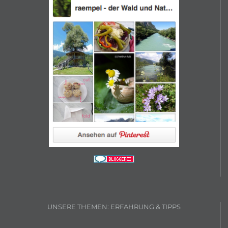
UNSERE THEMEN: ERFAHRUNG & TIPPS
Baum
(21)
berühmte Gärten
(20)
Blumen
(15)
Buchgeschenk
(24)
Buchmesse Frankfurt
(27)