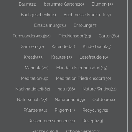
Entspannung
(31)
Erholung
(37)
Fernwanderweg
(24)
Friedrichsdorf
(13)
Garten
(80)
Gärtnern
(32)
Kalender
(21)
Kinderbuch
(23)
Kreativ
(33)
Kräuter
(15)
Lesefreude
(16)
Mandala
(20)
Mandala Friedrichsdorf
(15)
Meditation
(69)
Meditation Friedrichsdorf
(30)
Nachhaltigkeit
(62)
natur
(86)
Nature Writing
(11)
Naturschutz
(27)
Natururlaub
(39)
Outdoor
(14)
Pflanzen
(56)
Pilgern
(14)
Recycling
(32)
Ressourcen schonen
(41)
Rezept
(49)
Sachbuch
(56)
schöne Gärten
(10)
Selber machen
(30)
Teneriffa
(15)
Tiere
(23)