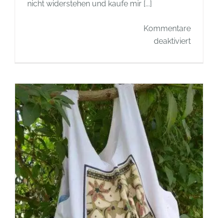
nicht widerstehen und kaufe mir [...]
Kommentare
für
deaktiviert
Postkar
Recycli
–
Gesche
selber
mache