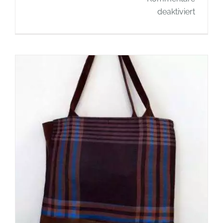
für
deaktiviert
Buchti
–
Upcycl
–
Aus
Alt
mach
Neu