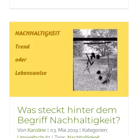
Nachhal
im
Alltag
–
Einfach
anfang
Was steckt hinter dem
Begriff Nachhaltigkeit?
Von
Karoline
|
03. Mai 2019
|
Kategorien:
Umweltschutz
|
Tags:
Nachhaltigkeit
,