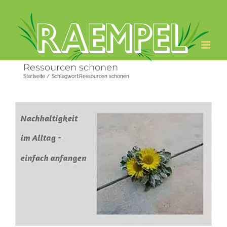
Zum
Inhalt
springen
Ressourcen schonen
Startseite
Schlagwort:
Ressourcen schonen