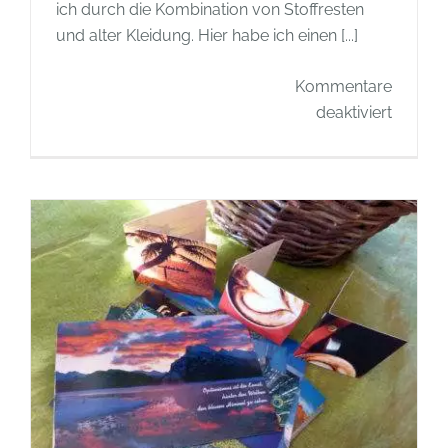
ich durch die Kombination von Stoffresten
und alter Kleidung. Hier habe ich einen [...]
Kommentare
für
deaktiviert
Recycli
Tasche
aus
Karosto
und
Lederre