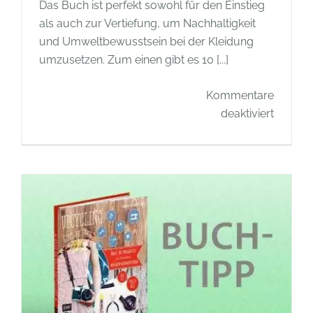
Das Buch ist perfekt sowohl für den Einstieg
als auch zur Vertiefung, um Nachhaltigkeit
und Umweltbewusstsein bei der Kleidung
umzusetzen. Zum einen gibt es 10 [...]
Kommentare
für
deaktiviert
Buchti
–
EINFA
ANZIE
für
nachhal
Kleidun