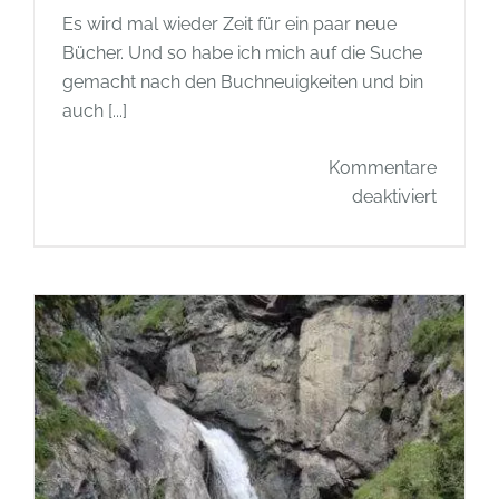
Es wird mal wieder Zeit für ein paar neue
Bücher. Und so habe ich mich auf die Suche
gemacht nach den Buchneuigkeiten und bin
auch [...]
Kommentare
für
deaktiviert
Buch
Tipp
–
„Bild
der
Wissens
sucht
„
Wissen
des