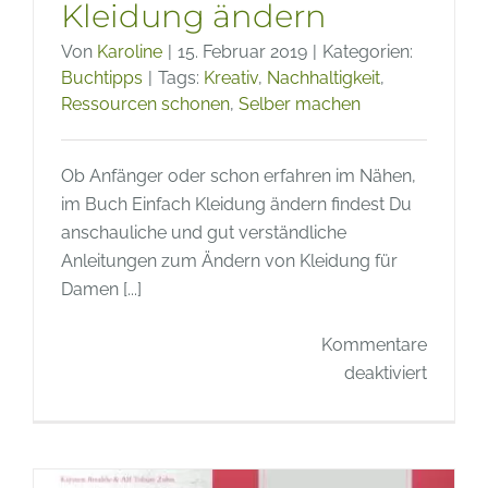
Kleidung ändern
Von
Karoline
|
15. Februar 2019
|
Kategorien:
Buchtipps
|
Tags:
Kreativ
,
Nachhaltigkeit
,
Ressourcen schonen
,
Selber machen
Ob Anfänger oder schon erfahren im Nähen,
im Buch Einfach Kleidung ändern findest Du
anschauliche und gut verständliche
Anleitungen zum Ändern von Kleidung für
Damen [...]
Kommentare
für
deaktiviert
Buchti
–
Einfach
Kleidun