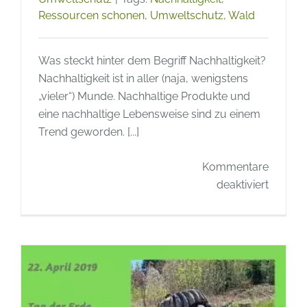
Ressourcen schonen
,
Umweltschutz
,
Wald
Was steckt hinter dem Begriff Nachhaltigkeit?
Nachhaltigkeit ist in aller (naja, wenigstens
„vieler“) Munde. Nachhaltige Produkte und
eine nachhaltige Lebensweise sind zu einem
Trend geworden. [...]
Kommentare
für
deaktiviert
Was
steckt
hinter
dem
Begriff
Nachhal