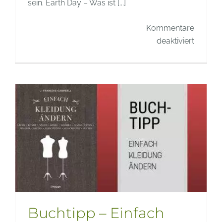
sein. Earth Day – Was ist [...]
Kommentare
für
deaktiviert
Gedank
zum
Tag
der
Erde
–
Earth
Day
2019
Buchtipp – Einfach