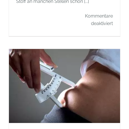
Stoff an manchen Stellen schon [...]
Kommentare
für
deaktiviert
Recycli
Tipp
–
Tasche
aus
alter
Kleidun
nähen