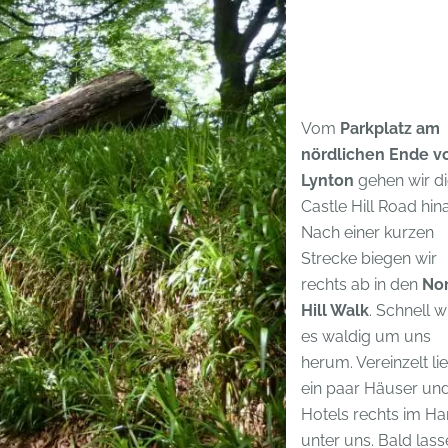
Vom
Parkplatz am
nördlichen Ende v
Lynton
gehen wir d
Castle Hill Road hina
Nach einer kurzen
Strecke biegen wir
rechts ab in den
No
Hill Walk
. Schnell w
es waldig um uns
herum. Vereinzelt li
ein paar Häuser un
Hotels rechts im H
unter uns. Bald las