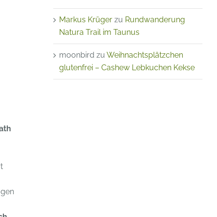
Markus Krüger
zu
Rundwanderung
Natura Trail im Taunus
moonbird
zu
Weihnachtsplätzchen
glutenfrei – Cashew Lebkuchen Kekse
ath
t
ogen
ch