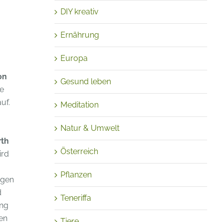
DIY kreativ
Ernährung
Europa
on
Gesund leben
ie
uf.
Meditation
Natur & Umwelt
rth
Österreich
ird
Pflanzen
egen
d
Teneriffa
ang
sen
Tiere