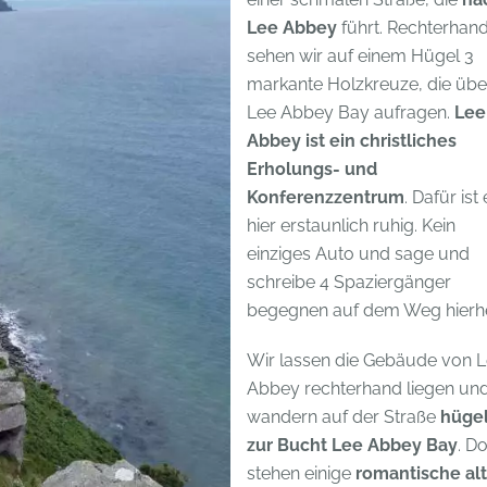
Lee Abbey
führt. Rechterhan
sehen wir auf einem Hügel 3
markante Holzkreuze, die übe
Lee Abbey Bay aufragen.
Lee
Abbey ist ein christliches
Erholungs- und
Konferenzzentrum
. Dafür ist
hier erstaunlich ruhig. Kein
einziges Auto und sage und
schreibe 4 Spaziergänger
begegnen auf dem Weg hierhe
Wir lassen die Gebäude von 
Abbey rechterhand liegen un
wandern auf der Straße
hüge
zur Bucht Lee Abbey Bay
. Do
stehen einige
romantische al