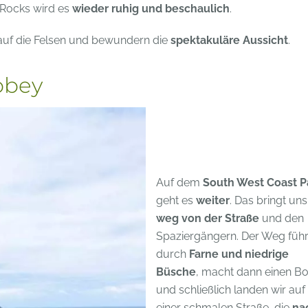
 Rocks wird es
wieder ruhig und beschaulich
.
 auf die Felsen und bewundern die
spektakuläre Aussicht
.
bbey
Auf dem
South West Coast P
geht es
weiter
. Das bringt uns
weg von der Straße
und den
Spaziergängern. Der Weg führ
durch
Farne und niedrige
Büsche
, macht dann einen B
und schließlich landen wir auf
einer schmalen Straße, die
na