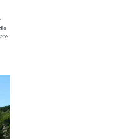
r
die
eite