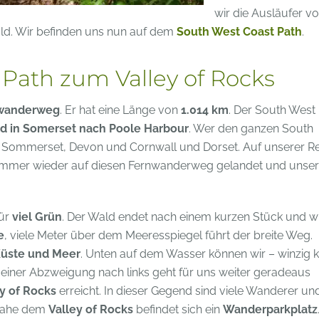
wir die Ausläufer v
ald. Wir befinden uns nun auf dem
South West Coast Path
.
Path zum Valley of Rocks
rnwanderweg
. Er hat eine Länge von
1.014 km
. Der South West
d in Somerset nach Poole Harbour
. Wer den ganzen South
 Sommerset, Devon und Cornwall und Dorset. Auf unserer Re
immer wieder auf diesen Fernwanderweg gelandet und unse
für
viel Grün
. Der Wald endet nach einem kurzen Stück und w
e
, viele Meter über dem Meeresspiegel führt der breite Weg.
Küste und Meer
. Unten auf dem Wasser können wir – winzig k
einer Abzweigung nach links geht für uns weiter geradeaus
y of Rocks
erreicht. In dieser Gegend sind viele Wanderer un
 Nahe dem
Valley of Rocks
befindet sich ein
Wanderparkplatz