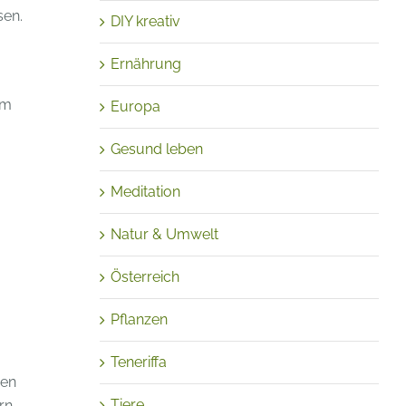
sen.
DIY kreativ
Ernährung
im
Europa
Gesund leben
Meditation
Natur & Umwelt
Österreich
Pflanzen
Teneriffa
gen
Tiere
rn