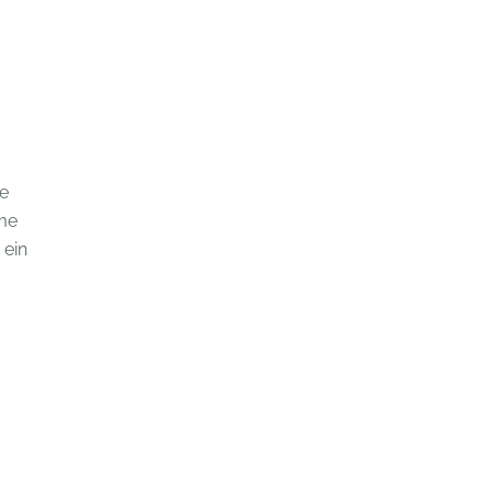
ie
ume
 ein