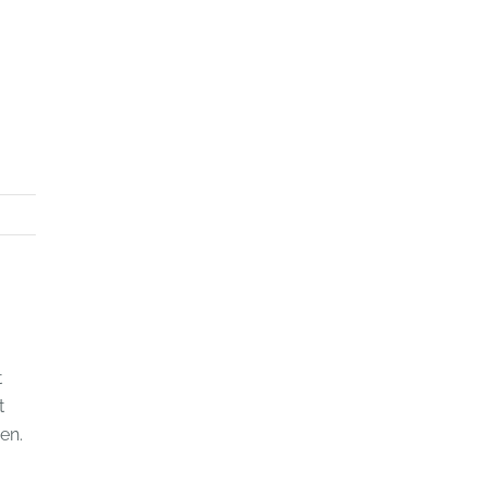
t
t
en.