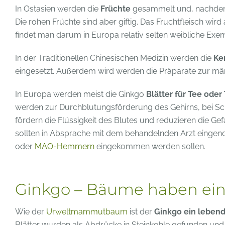
In Ostasien werden die
Früchte
gesammelt und, nachdem d
Die rohen Früchte sind aber giftig. Das Fruchtfleisch wi
findet man darum in Europa relativ selten weibliche Ex
In der Traditionellen Chinesischen Medizin werden die
Ke
eingesetzt. Außerdem wird werden die Präparate zur mä
In Europa werden meist die Ginkgo
Blätter für Tee oder
werden zur Durchblutungsförderung des Gehirns, bei Schw
fördern die Flüssigkeit des Blutes und reduzieren die 
sollten in Absprache mit dem behandelnden Arzt eingen
oder
MAO-Hemmern
eingekommen werden sollen.
Ginkgo – Bäume haben ein
Wie der
Urweltmammutbaum
ist der
Ginkgo ein lebend
Blätter wurden als Abdrücke in Steinkohle gefunden und