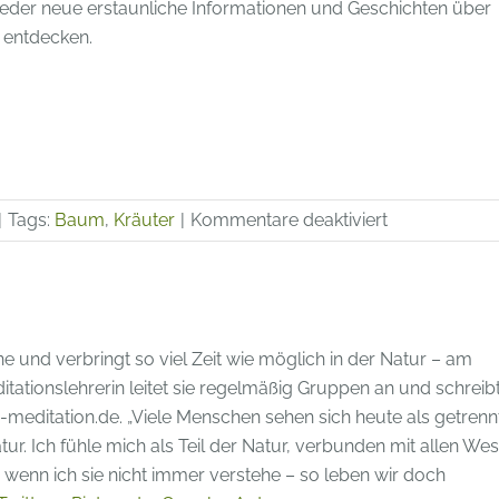
eder neue erstaunliche Informationen und Geschichten über
 entdecken.
für
|
Tags:
Baum
,
Kräuter
|
Kommentare deaktiviert
Ginkgo
biloba–
Ein
Baum
ne und verbringt so viel Zeit wie möglich in der Natur – am
wie
tationslehrerin leitet sie regelmäßig Gruppen an und schreib
ein
editation.de. „Viele Menschen sehen sich heute als getrenn
Gedicht
ur. Ich fühle mich als Teil der Natur, verbunden mit allen Wes
wenn ich sie nicht immer verstehe – so leben wir doch