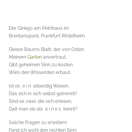
Der Ginkgo am Petrihaus im
Brentanopark, Frankfurt Rödelheim.
Dieses Baums Blatt, der von Osten
Meinem
Garten
anvertraut,
Gibt geheimen Sinn zu kosten,
Wie’s den Wissenden erbaut.
Ist es e i n lebendig Wesen,
Das sich in sich selbst getrennt?
Sind es zwei, die sich erlesen,
Daß man sie als e i n e s kennt?
Solche Fragen zu erwidern
Fand ich wohl den rechten Sinn;