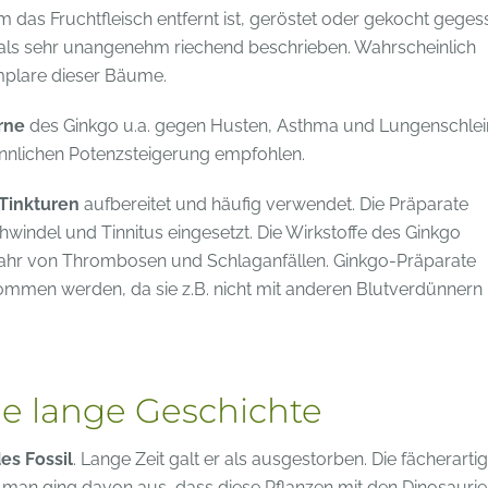
as Fruchtfleisch entfernt ist, geröstet oder gekocht geges
rd als sehr unangenehm riechend beschrieben. Wahrscheinlich
emplare dieser Bäume.
rne
des Ginkgo u.a. gegen Husten, Asthma und Lungenschle
nnlichen Potenzsteigerung empfohlen.
 Tinkturen
aufbereitet und häufig verwendet. Die Präparate
indel und Tinnitus eingesetzt. Die Wirkstoffe des Ginkgo
Gefahr von Thrombosen und Schlaganfällen. Ginkgo-Präparate
ommen werden, da sie z.B. nicht mit anderen Blutverdünnern
e lange Geschichte
es Fossil
. Lange Zeit galt er als ausgestorben. Die fächerarti
 man ging davon aus, dass diese Pflanzen mit den Dinosaurie