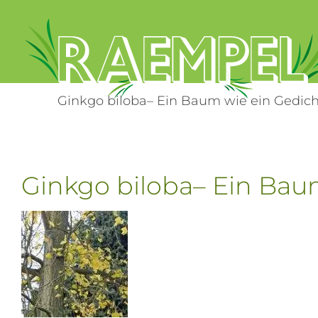
Zum
Inhalt
springen
Ginkgo biloba– Ein Baum wie ein Gedich
Ginkgo biloba– Ein Bau