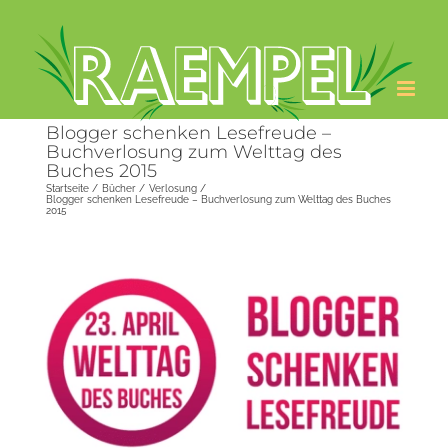
Zum
Inhalt
springen
Blogger schenken Lesefreude –
Buchverlosung zum Welttag des
Buches 2015
Startseite
Bücher
Verlosung
Blogger schenken Lesefreude – Buchverlosung zum Welttag des Buches
2015
Zeige
grösseres
Bild