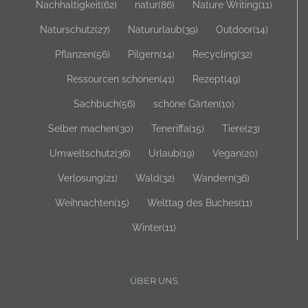
Nachhaltigkeit
(62)
natur
(86)
Nature Writing
(11)
Naturschutz
(27)
Natururlaub
(39)
Outdoor
(14)
Pflanzen
(56)
Pilgern
(14)
Recycling
(32)
Ressourcen schonen
(41)
Rezept
(49)
Sachbuch
(56)
schöne Gärten
(10)
Selber machen
(30)
Teneriffa
(15)
Tiere
(23)
Umweltschutz
(36)
Urlaub
(19)
Vegan
(20)
Verlosung
(21)
Wald
(32)
Wandern
(36)
Weihnachten
(15)
Welttag des Buches
(11)
Winter
(11)
ÜBER UNS