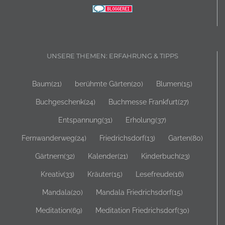
UNSERE THEMEN: ERFAHRUNG & TIPPS
Baum
(21)
berühmte Gärten
(20)
Blumen
(15)
Buchgeschenk
(24)
Buchmesse Frankfurt
(27)
Entspannung
(31)
Erholung
(37)
Fernwanderweg
(24)
Friedrichsdorf
(13)
Garten
(80)
Gärtnern
(32)
Kalender
(21)
Kinderbuch
(23)
Kreativ
(33)
Kräuter
(15)
Lesefreude
(16)
Mandala
(20)
Mandala Friedrichsdorf
(15)
Meditation
(69)
Meditation Friedrichsdorf
(30)