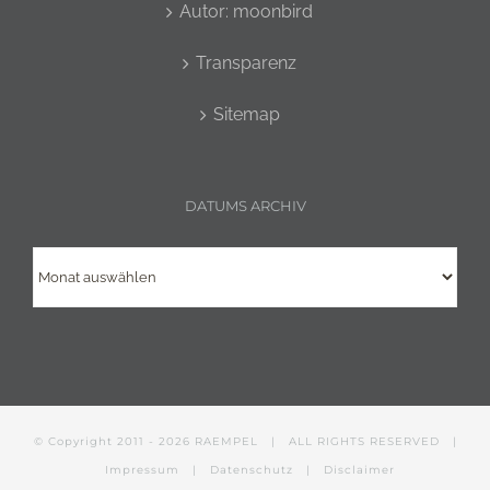
Autor: moonbird
Transparenz
Sitemap
DATUMS ARCHIV
Datums
Archiv
© Copyright 2011 -
2026
RAEMPEL
| ALL RIGHTS RESERVED |
Impressum
|
Datenschutz
|
Disclaimer