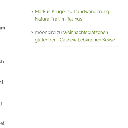
Markus Krüger
zu
Rundwanderung
Natura Trail im Taunus
 um
moonbird
zu
Weihnachtsplätzchen
glutenfrei – Cashew Lebkuchen Kekse
ch
nt
g
et.