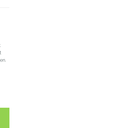
t
t
en.