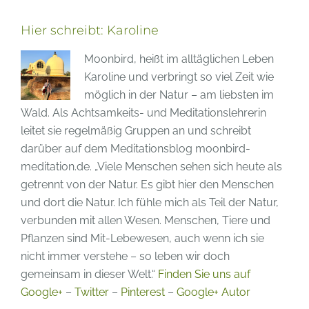
in
Friedrichs
Hier schreibt:
Karoline
am
Moonbird, heißt im alltäglichen Leben
Samstag
Karoline und verbringt so viel Zeit wie
23.07.2016
möglich in der Natur – am liebsten im
Wald. Als Achtsamkeits- und Meditationslehrerin
leitet sie regelmäßig Gruppen an und schreibt
darüber auf dem Meditationsblog moonbird-
meditation.de. „Viele Menschen sehen sich heute als
getrennt von der Natur. Es gibt hier den Menschen
und dort die Natur. Ich fühle mich als Teil der Natur,
verbunden mit allen Wesen. Menschen, Tiere und
Pflanzen sind Mit-Lebewesen, auch wenn ich sie
nicht immer verstehe – so leben wir doch
gemeinsam in dieser Welt.“
Finden Sie uns auf
Google+
–
Twitter
–
Pinterest
–
Google+ Autor