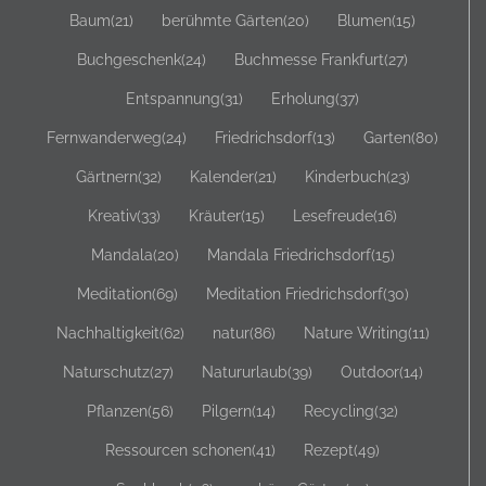
Baum
(21)
berühmte Gärten
(20)
Blumen
(15)
Buchgeschenk
(24)
Buchmesse Frankfurt
(27)
Entspannung
(31)
Erholung
(37)
Fernwanderweg
(24)
Friedrichsdorf
(13)
Garten
(80)
Gärtnern
(32)
Kalender
(21)
Kinderbuch
(23)
Kreativ
(33)
Kräuter
(15)
Lesefreude
(16)
Mandala
(20)
Mandala Friedrichsdorf
(15)
Meditation
(69)
Meditation Friedrichsdorf
(30)
Nachhaltigkeit
(62)
natur
(86)
Nature Writing
(11)
Naturschutz
(27)
Natururlaub
(39)
Outdoor
(14)
Pflanzen
(56)
Pilgern
(14)
Recycling
(32)
Ressourcen schonen
(41)
Rezept
(49)