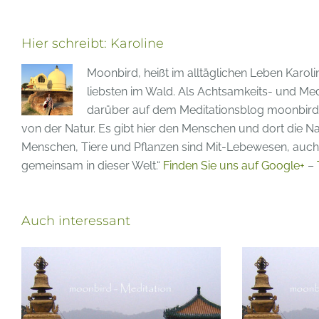
Meditationsworksho
–
Inneren
Hier schreibt:
Karoline
Frieden
Moonbird, heißt im alltäglichen Leben Karoli
finden
liebsten im Wald. Als Achtsamkeits- und Medi
März
darüber auf dem Meditationsblog moonbird-m
2019
von der Natur. Es gibt hier den Menschen und dort die Nat
Menschen, Tiere und Pflanzen sind Mit-Lebewesen, auch 
gemeinsam in dieser Welt.“
Finden Sie uns auf Google+
–
Auch interessant