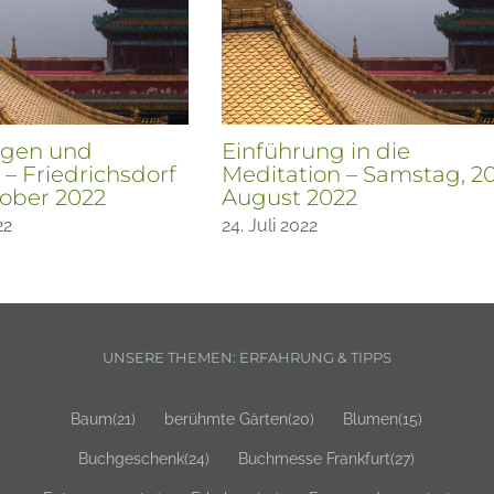
gen und
Einführung in die
 – Friedrichsdorf
Meditation – Samstag, 20
ober 2022
August 2022
22
24. Juli 2022
UNSERE THEMEN: ERFAHRUNG & TIPPS
Baum
(21)
berühmte Gärten
(20)
Blumen
(15)
Buchgeschenk
(24)
Buchmesse Frankfurt
(27)