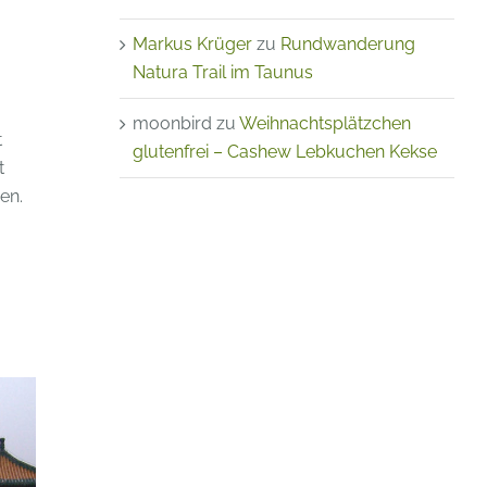
Markus Krüger
zu
Rundwanderung
Natura Trail im Taunus
moonbird
zu
Weihnachtsplätzchen
t
glutenfrei – Cashew Lebkuchen Kekse
t
en.