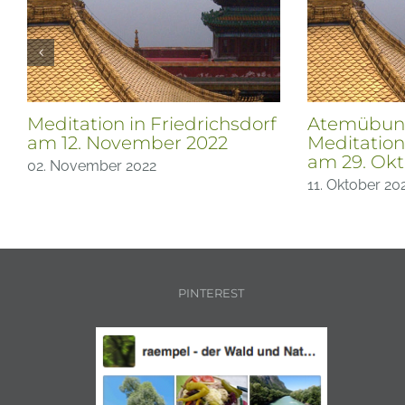
Meditation in Friedrichsdorf
Atemübun
am 12. November 2022
Meditation
am 29. Okt
02. November 2022
11. Oktober 20
PINTEREST