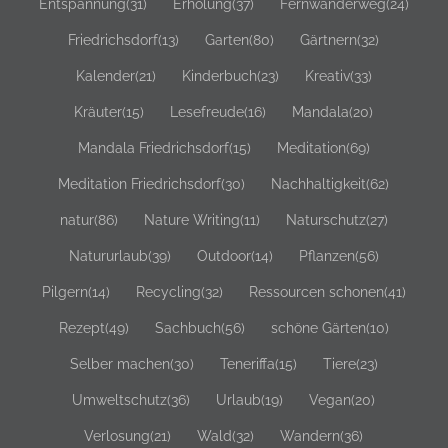
Entspannung
(31)
Erholung
(37)
Fernwanderweg
(24)
Friedrichsdorf
(13)
Garten
(80)
Gärtnern
(32)
Kalender
(21)
Kinderbuch
(23)
Kreativ
(33)
Kräuter
(15)
Lesefreude
(16)
Mandala
(20)
Mandala Friedrichsdorf
(15)
Meditation
(69)
Meditation Friedrichsdorf
(30)
Nachhaltigkeit
(62)
natur
(86)
Nature Writing
(11)
Naturschutz
(27)
Natururlaub
(39)
Outdoor
(14)
Pflanzen
(56)
Pilgern
(14)
Recycling
(32)
Ressourcen schonen
(41)
Rezept
(49)
Sachbuch
(56)
schöne Gärten
(10)
Selber machen
(30)
Teneriffa
(15)
Tiere
(23)
Umweltschutz
(36)
Urlaub
(19)
Vegan
(20)
Verlosung
(21)
Wald
(32)
Wandern
(36)