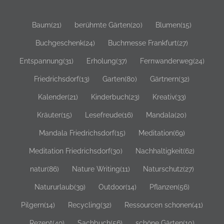
Baum
(21)
berühmte Gärten
(20)
Blumen
(15)
Buchgeschenk
(24)
Buchmesse Frankfurt
(27)
Entspannung
(31)
Erholung
(37)
Fernwanderweg
(24)
Friedrichsdorf
(13)
Garten
(80)
Gärtnern
(32)
Kalender
(21)
Kinderbuch
(23)
Kreativ
(33)
Kräuter
(15)
Lesefreude
(16)
Mandala
(20)
Mandala Friedrichsdorf
(15)
Meditation
(69)
Meditation Friedrichsdorf
(30)
Nachhaltigkeit
(62)
natur
(86)
Nature Writing
(11)
Naturschutz
(27)
Natururlaub
(39)
Outdoor
(14)
Pflanzen
(56)
Pilgern
(14)
Recycling
(32)
Ressourcen schonen
(41)
Rezept
(49)
Sachbuch
(56)
schöne Gärten
(10)