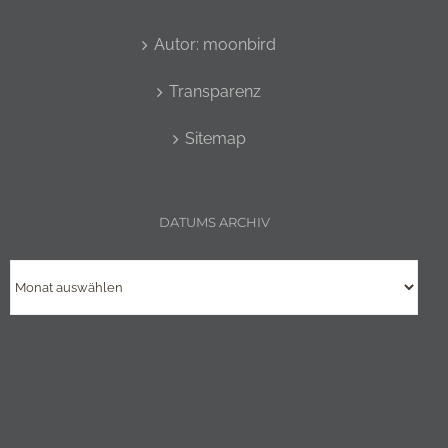
Autor: moonbird
Transparenz
Sitemap
DATUMS ARCHIV
Datums
Archiv