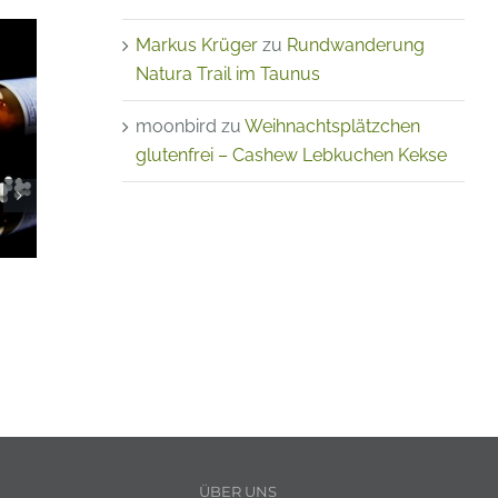
Markus Krüger
zu
Rundwanderung
Natura Trail im Taunus
moonbird
zu
Weihnachtsplätzchen
glutenfrei – Cashew Lebkuchen Kekse
Quitten
köstlic
26. Dezem
Rezept für Pfefferminz-
Sirup
05. Juni 2023
ÜBER UNS