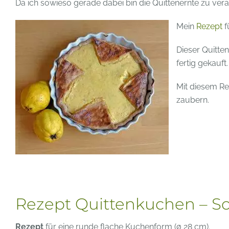
Da ich sowieso gerade dabei bin die Quittenernte zu ver
Mein
Rezept
f
Dieser Quitte
fertig gekauft.
Mit diesem R
zaubern.
Rezept Quittenkuchen – So
Rezept
für eine runde flache Kuchenform (ø 28 cm).