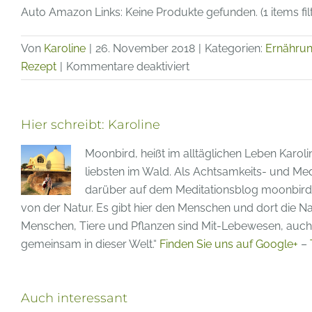
Auto Amazon Links: Keine Produkte gefunden. (1 items fil
Von
Karoline
|
26. November 2018
|
Kategorien:
Ernähru
für
Rezept
|
Kommentare deaktiviert
Rezept
–
Schneller
Hier schreibt:
Karoline
Quittenkuchen
Moonbird, heißt im alltäglichen Leben Karoli
mit
liebsten im Wald. Als Achtsamkeits- und Medi
Blätterteig
darüber auf dem Meditationsblog moonbird-m
von der Natur. Es gibt hier den Menschen und dort die Nat
Menschen, Tiere und Pflanzen sind Mit-Lebewesen, auch 
gemeinsam in dieser Welt.“
Finden Sie uns auf Google+
–
Auch interessant