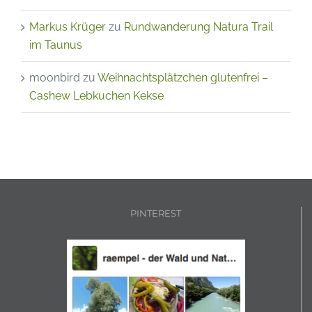
Lukas
zu
Meditation im Mai 2022 in Friedrichsdorf
Markus Krüger
zu
Rundwanderung Natura Trail
im Taunus
moonbird
zu
Weihnachtsplätzchen glutenfrei –
Cashew Lebkuchen Kekse
PINTEREST