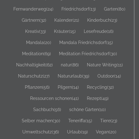
Entspannung
(31)
Erholung
(37)
Fernwanderweg
(24)
Friedrichsdorf
(13)
Garten
(80)
Gärtnern
(32)
Kalender
(21)
Kinderbuch
(23)
Kreativ
(33)
Kräuter
(15)
Lesefreude
(16)
Mandala
(20)
Mandala Friedrichsdorf
(15)
Meditation
(69)
Meditation Friedrichsdorf
(30)
Nachhaltigkeit
(62)
natur
(86)
Nature Writing
(11)
Naturschutz
(27)
Natururlaub
(39)
Outdoor
(14)
Pflanzen
(56)
Pilgern
(14)
Recycling
(32)
Ressourcen schonen
(41)
Rezept
(49)
Sachbuch
(56)
schöne Gärten
(10)
Selber machen
(30)
Teneriffa
(15)
Tiere
(23)
Umweltschutz
(36)
Urlaub
(19)
Vegan
(20)