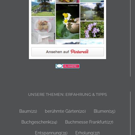
UNSERE THEMEN: ERFAHRUNG & TIPPS
Baum
(21)
berühmte Gärten
(20)
Blumen
(15)
Buchgeschenk
(24)
Buchmesse Frankfurt
(27)