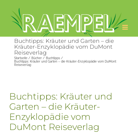
Zum
Inhalt
springen
Buchtipps: Kräuter und Garten – die
Kräuter-Enzyklopädie vom DuMont
Reiseverlag
Startseite
Bücher
Buchtipps
Buchtipps: Kräuter und Garten – die Kräuter-Enzyklopädie vom DuMont
Reiseverlag
Buchtipps: Kräuter und
Garten – die Kräuter-
Enzyklopädie vom
DuMont Reiseverlag