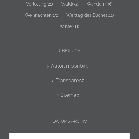
Verlosung
(21)
Wald
(32)
Wandern
(36)
Weihnachten
(15)
Welttag des Buches
(11)
Winter
(11)
ÜBER UNS
Autor: moonbird
Transparenz
Sitemap
DATUMS ARCHIV