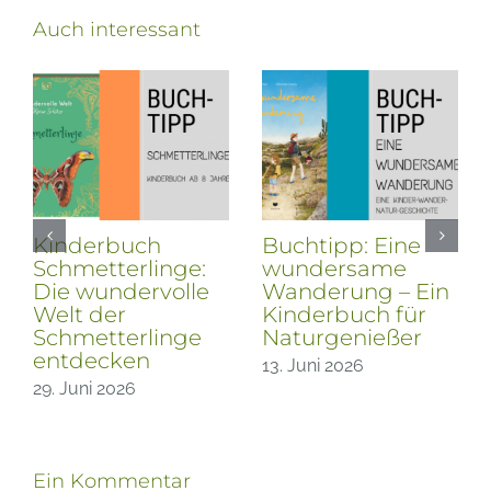
Auch interessant
Buchtipp – Unter
Buchtipp – Mit
den Wolken, eine
REGROW aus
außergewöhnliche
Pflanzenresten
Deutschlandreise
Gemüse und
mehr
10. Juni 2026
nachwachsen
lassen
28. Mai 2026