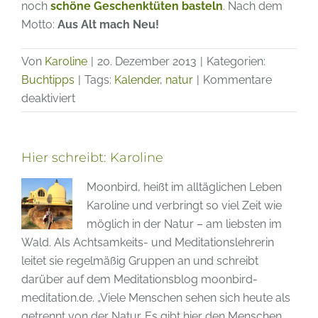
noch
schöne Geschenktüten basteln
. Nach dem
Motto:
Aus Alt mach Neu!
Von
Karoline
|
20. Dezember 2013
|
Kategorien:
Buchtipps
|
Tags:
Kalender
,
natur
|
Kommentare
für
deaktiviert
Tipp
–
Naturkalender
Hier schreibt:
Karoline
mit
Moonbird, heißt im alltäglichen Leben
Naturtafeln
Karoline und verbringt so viel Zeit wie
2014
möglich in der Natur – am liebsten im
Wald. Als Achtsamkeits- und Meditationslehrerin
leitet sie regelmäßig Gruppen an und schreibt
darüber auf dem Meditationsblog moonbird-
meditation.de. „Viele Menschen sehen sich heute als
getrennt von der Natur. Es gibt hier den Menschen