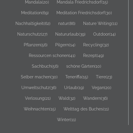
Mandala
(20)
Mandala Friedrichsdorf
(15)
Meditation
(69)
Meditation Friedrichsdorf
(30)
Nachhaltigkeit
(62)
natur
(86)
Nature Writing
(11)
Naturschutz
(27)
Natururlaub
(39)
Outdoor
(14)
Pflanzen
(56)
Pilgern
(14)
Recycling
(32)
Ressourcen schonen
(41)
Rezept
(49)
Sachbuch
(56)
schöne Gärten
(10)
Selber machen
(30)
Teneriffa
(15)
Tiere
(23)
Umweltschutz
(36)
Urlaub
(19)
Vegan
(20)
Verlosung
(21)
Wald
(32)
Wandern
(36)
Weihnachten
(15)
Welttag des Buches
(11)
Winter
(11)