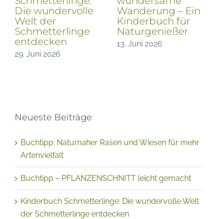
den Wolken, eine
REGROW aus
n
außergewöhnliche
Pflanzenresten
Deutschlandreise
Gemüse und
mehr
10. Juni 2026
nachwachsen
lassen
28. Mai 2026
Neueste Beiträge
Buchtipp: Naturnaher Rasen und Wiesen für mehr
Artenvielfalt
Buchtipp – PFLANZENSCHNITT leicht gemacht
Kinderbuch Schmetterlinge: Die wundervolle Welt