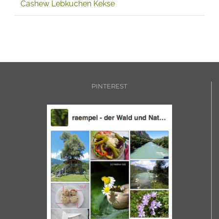
moonbird
zu
Weihnachtsplätzchen glutenfrei –
Cashew Lebkuchen Kekse
PINTEREST