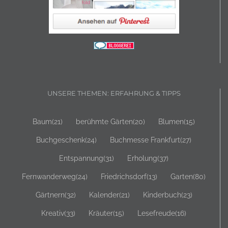
UNSERE THEMEN: ERFAHRUNG & TIPPS
Baum
(21)
berühmte Gärten
(20)
Blumen
(15)
Buchgeschenk
(24)
Buchmesse Frankfurt
(27)
Entspannung
(31)
Erholung
(37)
Fernwanderweg
(24)
Friedrichsdorf
(13)
Garten
(80)
Gärtnern
(32)
Kalender
(21)
Kinderbuch
(23)
Kreativ
(33)
Kräuter
(15)
Lesefreude
(16)