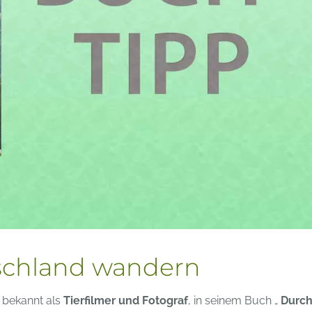
schland wandern
, bekannt als
Tierfilmer und Fotograf
, in seinem Buch „
Durc