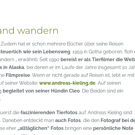
land wandern
. Zudem hat er schon mehrere Bücher über seine Reisen
teuerlich wie sein Lebensweg
. 1959 in Gotha geboren, floh 
dern „ erwähnt). Seit 1990
bereist er als Tierfilmer die Welt
s in Alaska
, bei denen er im Laufe der Jahre insgesamt 10 Ja
ene
Filmpreise
. Wenn er nicht gerade auf Reisen ist, lebt er mit
auf seiner Website:
www.andreas-kieling.de
. Auf seinen
ng
begleitet von seiner Hündin Cleo
. Die Beiden sind ein
.
zuerst die
faszinierenden Tierfotos
auf. Andreas Kieling sind
. Daneben entdeckt man
auch Fotos
, die den
Fotograf bei d
ese eher
„alltäglichen“ Fotos
bringen eine
persönliche Note