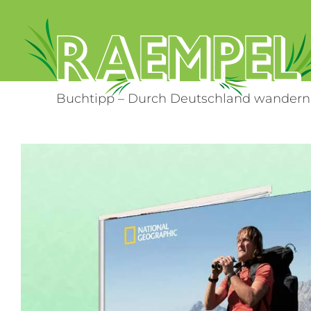
Zum
Inhalt
springen
Buchtipp – Durch Deutschland wandern
Zeige
grösseres
Bild