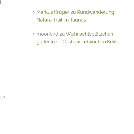
t
Markus Krüger
zu
Rundwanderung
Natura Trail im Taunus
moonbird
zu
Weihnachtsplätzchen
glutenfrei – Cashew Lebkuchen Kekse
der